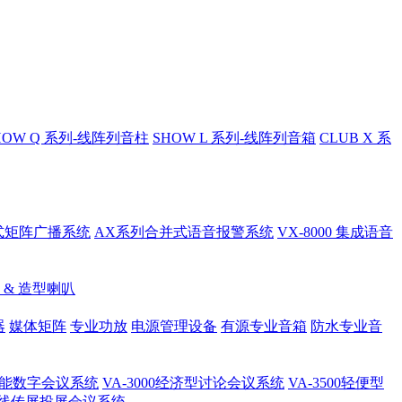
HOW Q 系列-线阵列音柱
SHOW L 系列-线阵列音箱
CLUB X 系
总线式矩阵广播系统
AX系列合并式语音报警系统
VX-8000 集成语音
 & 造型喇叭
器
媒体矩阵
专业功放
电源管理设备
有源专业音箱
防水专业音
 全功能数字会议系统
VA-3000经济型讨论会议系统
VA-3500轻便型
线传屏投屏会议系统