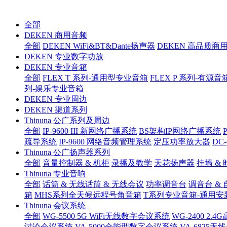
全部
DEKEN 商用音频
全部
DEKEN WiFi&BT&Dante扬声器
DEKEN 高品质商
DEKEN 专业数字功放
DEKEN 专业音箱
全部
FLEX T 系列-通用型专业音箱
FLEX P 系列-有源音
列-娱乐专业音箱
DEKEN 专业周边
DEKEN 渠道系列
Thinuna 公广系列及周边
全部
IP-9600 III 新网络广播系统
BS架构IP网络广播系统
疏导系统
IP-9600 网络音频管理系统
定压功率放大器
DC
Thinuna 公广扬声器系列
全部
音量控制器 & 机柜
录播及教学
天花扬声器
挂墙 & 
Thinuna 专业音响
全部
话筒 & 无线话筒 & 无线会议
功率调音台
调音台 &
箱
MHS系列全天候远程号角音箱
T系列专业音箱-通用安
Thinuna 会议系统
全部
WG-5500 5G WiFi无线数字会议系统
WG-2400 2
讨论会议系统
VA-5000全能型数字会议系统
VA-6825