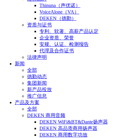
Thinuna（声优诺）
VoiceAlone（VA）
DEKEN（德勤）
资质与证书
专利、软著、高薪产品认定
企业资质、荣誉
安规、认证、检测报告
代理及合作证书
法律声明
新闻
全部
德勤动态
集团新闻
新产品投放
推广信息
产品及方案
全部
DEKEN 商用音频
DEKEN WiFi&BT&Dante扬声器
DEKEN 高品质商用扬声器
DEKEN 商用数字功放