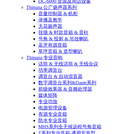
DC-6000 音源及周边设备
Thinuna 公广扬声器系列
音量控制器 & 机柜
录播及教学
天花扬声器
挂墙 & 时款音箱 & 音柱
号角 & 投射 & 吊挂喇叭
蓝牙有源音箱
草坪音箱 & 造型喇叭
Thinuna 专业音响
话筒 & 无线话筒 & 无线会议
功率调音台
调音台 & 自动混音器
数字调音台系列&Dante系列
前级效果器 & 音频处理器
媒体矩阵
专业功放
电源管理设备
有源专业音箱
防水专业音箱
MHS系列全天候远程号角音箱
T系列专业音箱-通用安装型