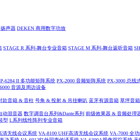
用扬声器
DEKEN 商用数字功放
箱
STAGE R 系列-舞台专业音箱
STAGE M 系列-舞台返听音箱
S
PP-6284 II 多功能矩阵系统
PX-2000 音频矩阵系统
PX-3000 
-6000 音源及周边设备
时款音箱 & 音柱
号角 & 投射 & 吊挂喇叭
蓝牙有源音箱
草坪音箱
 自动混音器
数字调音台系列&Dante系列
前级效果器 & 音频处理
装型
L系列线性阵列专业音箱
.4G高清无线会议系统
VA-8100 UHF高清无线会议系统
VA-7000
无线表决系统
VA-6912红外同声传译系统
VA-6300A视像跟踪系统
无