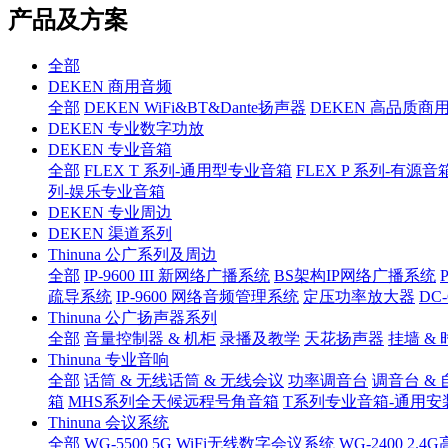
产品及方案
全部
DEKEN 商用音频
全部
DEKEN WiFi&BT&Dante扬声器
DEKEN 高品质商
DEKEN 专业数字功放
DEKEN 专业音箱
全部
FLEX T 系列-通用型专业音箱
FLEX P 系列-有源音
列-娱乐专业音箱
DEKEN 专业周边
DEKEN 渠道系列
Thinuna 公广系列及周边
全部
IP-9600 III 新网络广播系统
BS架构IP网络广播系统
疏导系统
IP-9600 网络音频管理系统
定压功率放大器
DC
Thinuna 公广扬声器系列
全部
音量控制器 & 机柜
录播及教学
天花扬声器
挂墙 & 
Thinuna 专业音响
全部
话筒 & 无线话筒 & 无线会议
功率调音台
调音台 &
箱
MHS系列全天候远程号角音箱
T系列专业音箱-通用安
Thinuna 会议系统
全部
WG-5500 5G WiFi无线数字会议系统
WG-2400 2