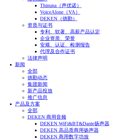
Thinuna（声优诺）
VoiceAlone（VA）
DEKEN（德勤）
资质与证书
专利、软著、高薪产品认定
企业资质、荣誉
安规、认证、检测报告
代理及合作证书
法律声明
新闻
全部
德勤动态
集团新闻
新产品投放
推广信息
产品及方案
全部
DEKEN 商用音频
DEKEN WiFi&BT&Dante扬声器
DEKEN 高品质商用扬声器
DEKEN 商用数字功放