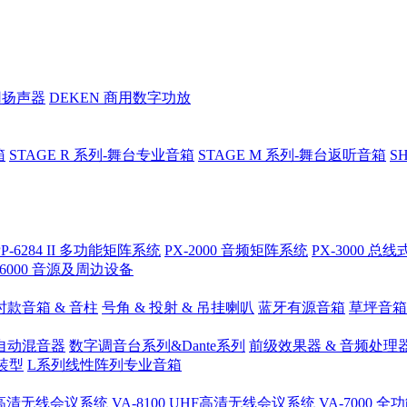
用扬声器
DEKEN 商用数字功放
箱
STAGE R 系列-舞台专业音箱
STAGE M 系列-舞台返听音箱
S
PP-6284 II 多功能矩阵系统
PX-2000 音频矩阵系统
PX-3000 
-6000 音源及周边设备
时款音箱 & 音柱
号角 & 投射 & 吊挂喇叭
蓝牙有源音箱
草坪音箱
 自动混音器
数字调音台系列&Dante系列
前级效果器 & 音频处理
装型
L系列线性阵列专业音箱
.4G高清无线会议系统
VA-8100 UHF高清无线会议系统
VA-7000