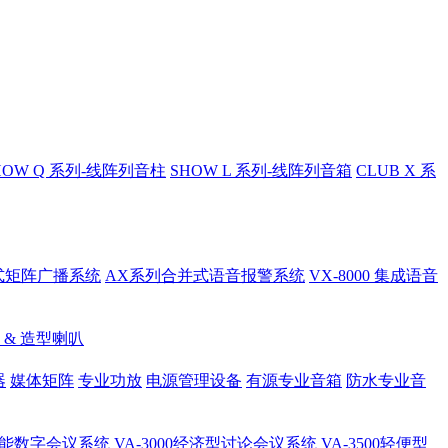
HOW Q 系列-线阵列音柱
SHOW L 系列-线阵列音箱
CLUB X 系
总线式矩阵广播系统
AX系列合并式语音报警系统
VX-8000 集成语音
 & 造型喇叭
器
媒体矩阵
专业功放
电源管理设备
有源专业音箱
防水专业音
 全功能数字会议系统
VA-3000经济型讨论会议系统
VA-3500轻便型