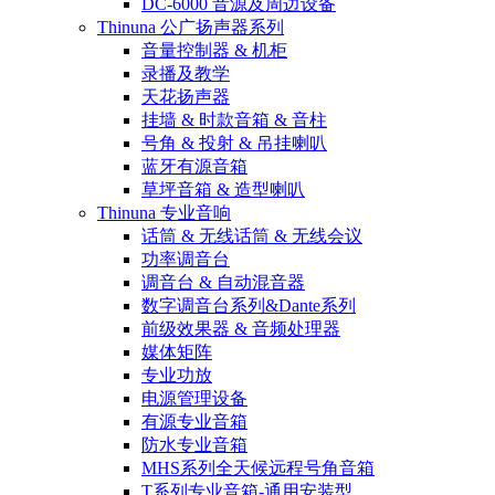
DC-6000 音源及周边设备
Thinuna 公广扬声器系列
音量控制器 & 机柜
录播及教学
天花扬声器
挂墙 & 时款音箱 & 音柱
号角 & 投射 & 吊挂喇叭
蓝牙有源音箱
草坪音箱 & 造型喇叭
Thinuna 专业音响
话筒 & 无线话筒 & 无线会议
功率调音台
调音台 & 自动混音器
数字调音台系列&Dante系列
前级效果器 & 音频处理器
媒体矩阵
专业功放
电源管理设备
有源专业音箱
防水专业音箱
MHS系列全天候远程号角音箱
T系列专业音箱-通用安装型