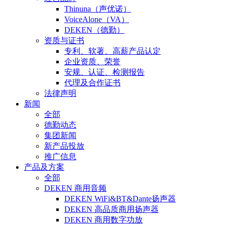
Thinuna（声优诺）
VoiceAlone（VA）
DEKEN（德勤）
资质与证书
专利、软著、高薪产品认定
企业资质、荣誉
安规、认证、检测报告
代理及合作证书
法律声明
新闻
全部
德勤动态
集团新闻
新产品投放
推广信息
产品及方案
全部
DEKEN 商用音频
DEKEN WiFi&BT&Dante扬声器
DEKEN 高品质商用扬声器
DEKEN 商用数字功放