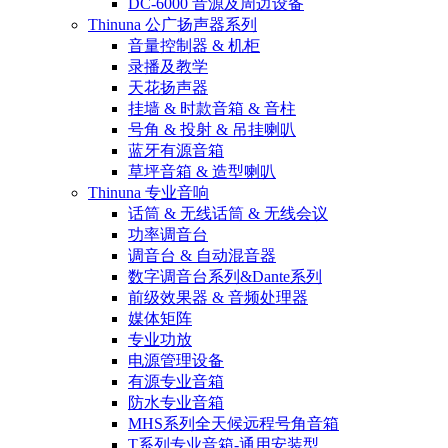
DC-6000 音源及周边设备
Thinuna 公广扬声器系列
音量控制器 & 机柜
录播及教学
天花扬声器
挂墙 & 时款音箱 & 音柱
号角 & 投射 & 吊挂喇叭
蓝牙有源音箱
草坪音箱 & 造型喇叭
Thinuna 专业音响
话筒 & 无线话筒 & 无线会议
功率调音台
调音台 & 自动混音器
数字调音台系列&Dante系列
前级效果器 & 音频处理器
媒体矩阵
专业功放
电源管理设备
有源专业音箱
防水专业音箱
MHS系列全天候远程号角音箱
T系列专业音箱-通用安装型