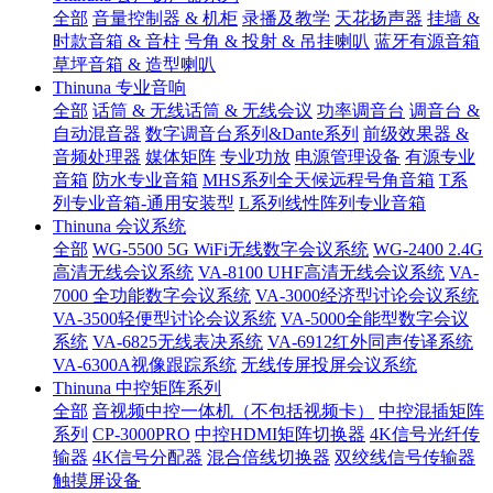
全部
音量控制器 & 机柜
录播及教学
天花扬声器
挂墙 &
时款音箱 & 音柱
号角 & 投射 & 吊挂喇叭
蓝牙有源音箱
草坪音箱 & 造型喇叭
Thinuna 专业音响
全部
话筒 & 无线话筒 & 无线会议
功率调音台
调音台 &
自动混音器
数字调音台系列&Dante系列
前级效果器 &
音频处理器
媒体矩阵
专业功放
电源管理设备
有源专业
音箱
防水专业音箱
MHS系列全天候远程号角音箱
T系
列专业音箱-通用安装型
L系列线性阵列专业音箱
Thinuna 会议系统
全部
WG-5500 5G WiFi无线数字会议系统
WG-2400 2.4G
高清无线会议系统
VA-8100 UHF高清无线会议系统
VA-
7000 全功能数字会议系统
VA-3000经济型讨论会议系统
VA-3500轻便型讨论会议系统
VA-5000全能型数字会议
系统
VA-6825无线表决系统
VA-6912红外同声传译系统
VA-6300A视像跟踪系统
无线传屏投屏会议系统
Thinuna 中控矩阵系列
全部
音视频中控一体机（不包括视频卡）
中控混插矩阵
系列
CP-3000PRO
中控HDMI矩阵切换器
4K信号光纤传
输器
4K信号分配器
混合倍线切换器
双绞线信号传输器
触摸屏设备