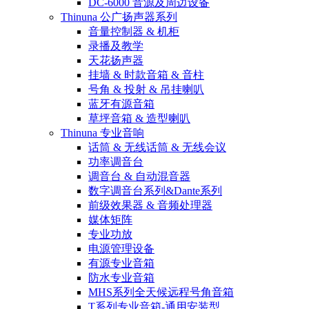
DC-6000 音源及周边设备
Thinuna 公广扬声器系列
音量控制器 & 机柜
录播及教学
天花扬声器
挂墙 & 时款音箱 & 音柱
号角 & 投射 & 吊挂喇叭
蓝牙有源音箱
草坪音箱 & 造型喇叭
Thinuna 专业音响
话筒 & 无线话筒 & 无线会议
功率调音台
调音台 & 自动混音器
数字调音台系列&Dante系列
前级效果器 & 音频处理器
媒体矩阵
专业功放
电源管理设备
有源专业音箱
防水专业音箱
MHS系列全天候远程号角音箱
T系列专业音箱-通用安装型