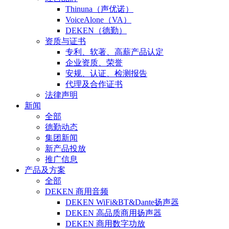
Thinuna（声优诺）
VoiceAlone（VA）
DEKEN（德勤）
资质与证书
专利、软著、高薪产品认定
企业资质、荣誉
安规、认证、检测报告
代理及合作证书
法律声明
新闻
全部
德勤动态
集团新闻
新产品投放
推广信息
产品及方案
全部
DEKEN 商用音频
DEKEN WiFi&BT&Dante扬声器
DEKEN 高品质商用扬声器
DEKEN 商用数字功放