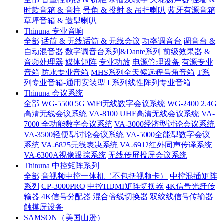
时款音箱 & 音柱
号角 & 投射 & 吊挂喇叭
蓝牙有源音箱
草坪音箱 & 造型喇叭
Thinuna 专业音响
全部
话筒 & 无线话筒 & 无线会议
功率调音台
调音台 &
自动混音器
数字调音台系列&Dante系列
前级效果器 &
音频处理器
媒体矩阵
专业功放
电源管理设备
有源专业
音箱
防水专业音箱
MHS系列全天候远程号角音箱
T系
列专业音箱-通用安装型
L系列线性阵列专业音箱
Thinuna 会议系统
全部
WG-5500 5G WiFi无线数字会议系统
WG-2400 2.4G
高清无线会议系统
VA-8100 UHF高清无线会议系统
VA-
7000 全功能数字会议系统
VA-3000经济型讨论会议系统
VA-3500轻便型讨论会议系统
VA-5000全能型数字会议
系统
VA-6825无线表决系统
VA-6912红外同声传译系统
VA-6300A视像跟踪系统
无线传屏投屏会议系统
Thinuna 中控矩阵系列
全部
音视频中控一体机（不包括视频卡）
中控混插矩阵
系列
CP-3000PRO
中控HDMI矩阵切换器
4K信号光纤传
输器
4K信号分配器
混合倍线切换器
双绞线信号传输器
触摸屏设备
SAMSON（美国山逊）