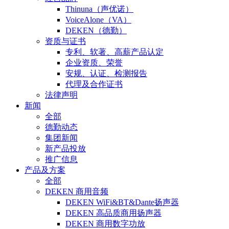
Thinuna（声优诺）
VoiceAlone（VA）
DEKEN（德勤）
资质与证书
专利、软著、高薪产品认定
企业资质、荣誉
安规、认证、检测报告
代理及合作证书
法律声明
新闻
全部
德勤动态
集团新闻
新产品投放
推广信息
产品及方案
全部
DEKEN 商用音频
DEKEN WiFi&BT&Dante扬声器
DEKEN 高品质商用扬声器
DEKEN 商用数字功放