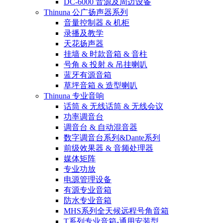
DC-6000 音源及周边设备
Thinuna 公广扬声器系列
音量控制器 & 机柜
录播及教学
天花扬声器
挂墙 & 时款音箱 & 音柱
号角 & 投射 & 吊挂喇叭
蓝牙有源音箱
草坪音箱 & 造型喇叭
Thinuna 专业音响
话筒 & 无线话筒 & 无线会议
功率调音台
调音台 & 自动混音器
数字调音台系列&Dante系列
前级效果器 & 音频处理器
媒体矩阵
专业功放
电源管理设备
有源专业音箱
防水专业音箱
MHS系列全天候远程号角音箱
T系列专业音箱-通用安装型