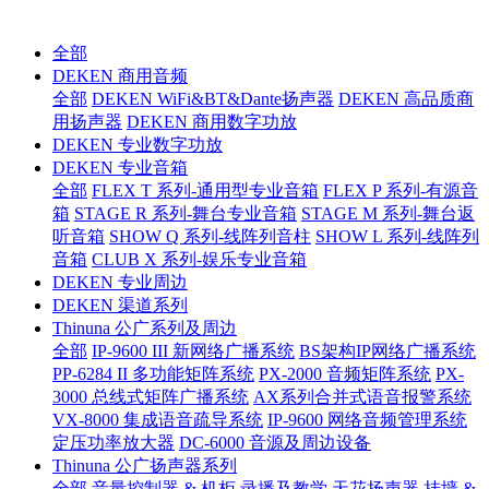
全部
DEKEN 商用音频
全部
DEKEN WiFi&BT&Dante扬声器
DEKEN 高品质商
用扬声器
DEKEN 商用数字功放
DEKEN 专业数字功放
DEKEN 专业音箱
全部
FLEX T 系列-通用型专业音箱
FLEX P 系列-有源音
箱
STAGE R 系列-舞台专业音箱
STAGE M 系列-舞台返
听音箱
SHOW Q 系列-线阵列音柱
SHOW L 系列-线阵列
音箱
CLUB X 系列-娱乐专业音箱
DEKEN 专业周边
DEKEN 渠道系列
Thinuna 公广系列及周边
全部
IP-9600 III 新网络广播系统
BS架构IP网络广播系统
PP-6284 II 多功能矩阵系统
PX-2000 音频矩阵系统
PX-
3000 总线式矩阵广播系统
AX系列合并式语音报警系统
VX-8000 集成语音疏导系统
IP-9600 网络音频管理系统
定压功率放大器
DC-6000 音源及周边设备
Thinuna 公广扬声器系列
全部
音量控制器 & 机柜
录播及教学
天花扬声器
挂墙 &