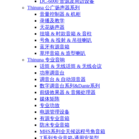
DC-6000 音源及周边设备
Thinuna 公广扬声器系列
音量控制器 & 机柜
录播及教学
天花扬声器
挂墙 & 时款音箱 & 音柱
号角 & 投射 & 吊挂喇叭
蓝牙有源音箱
草坪音箱 & 造型喇叭
Thinuna 专业音响
话筒 & 无线话筒 & 无线会议
功率调音台
调音台 & 自动混音器
数字调音台系列&Dante系列
前级效果器 & 音频处理器
媒体矩阵
专业功放
电源管理设备
有源专业音箱
防水专业音箱
MHS系列全天候远程号角音箱
T系列专业音箱-通用安装型