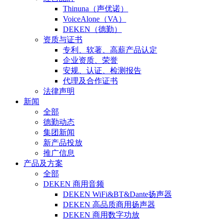
Thinuna（声优诺）
VoiceAlone（VA）
DEKEN（德勤）
资质与证书
专利、软著、高薪产品认定
企业资质、荣誉
安规、认证、检测报告
代理及合作证书
法律声明
新闻
全部
德勤动态
集团新闻
新产品投放
推广信息
产品及方案
全部
DEKEN 商用音频
DEKEN WiFi&BT&Dante扬声器
DEKEN 高品质商用扬声器
DEKEN 商用数字功放