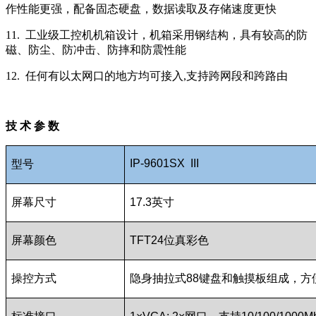
作性能更强，配备固态硬盘，数据读取及存储速度更快
11. 工业级工控机机箱设计，机箱采用钢结构，具有较高的防
磁、防尘、防冲击、防摔和防震性能
12. 任何有以太网口的地方均可接入,支持跨网段和跨路由
技 术 参 数
IP-9601SX III
型号
屏幕尺寸
17.3
英寸
屏幕颜色
TFT24
位真彩色
操控方式
隐身抽拉式
88
键盘和触摸板组成，方