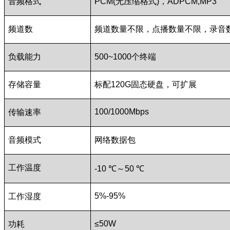
音频格式
PCM(
无压缩格式
)
，
ADPCM,MP3
频道数
频道数量不限，点播数量不限，录音
负载能力
500~1000
个终端
存储容量
标配
120G
固态硬盘，可扩展
100/1000Mbps
传输速率
音频模式
网络数据包
工作温度
-10
℃
～
50
℃
5%-95%
工作湿度
≤50W
功耗