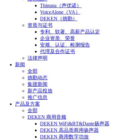
Thinuna（声优诺）
VoiceAlone（VA）
DEKEN（德勤）
资质与证书
专利、软著、高薪产品认定
企业资质、荣誉
安规、认证、检测报告
代理及合作证书
法律声明
新闻
全部
德勤动态
集团新闻
新产品投放
推广信息
产品及方案
全部
DEKEN 商用音频
DEKEN WiFi&BT&Dante扬声器
DEKEN 高品质商用扬声器
DEKEN 商用数字功放