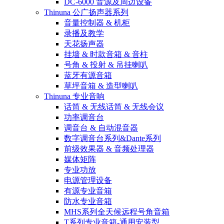
DC-6000 音源及周边设备
Thinuna 公广扬声器系列
音量控制器 & 机柜
录播及教学
天花扬声器
挂墙 & 时款音箱 & 音柱
号角 & 投射 & 吊挂喇叭
蓝牙有源音箱
草坪音箱 & 造型喇叭
Thinuna 专业音响
话筒 & 无线话筒 & 无线会议
功率调音台
调音台 & 自动混音器
数字调音台系列&Dante系列
前级效果器 & 音频处理器
媒体矩阵
专业功放
电源管理设备
有源专业音箱
防水专业音箱
MHS系列全天候远程号角音箱
T系列专业音箱-通用安装型