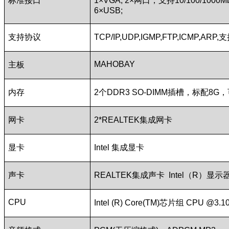
标准接口
1×VGA; 2×
网口，支持
10/100/1000M
6×USB;
支持协议
TCP/IP,UDP,IGMP,FTP,ICMP,ARP,
支
MAHOBAY
主板
内存
2
个
DDR3 SO-DIMM
插槽，标配
8G
，
网卡
2*REALTEK
集成网卡
显卡
Intel
集成显卡
声卡
REALTEK
集成声卡
Intel
（
R
）显示
CPU
Intel (R) Core(TM)
芯片组
CPU @3.1