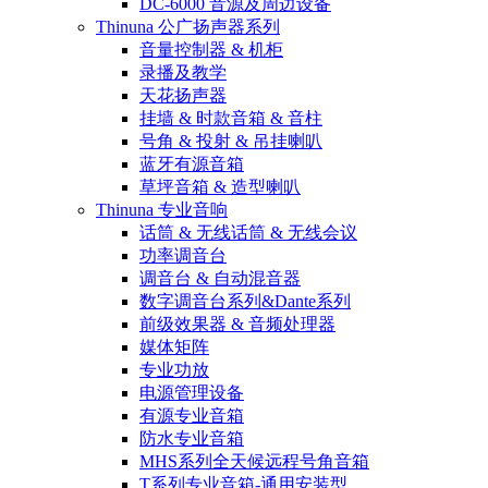
DC-6000 音源及周边设备
Thinuna 公广扬声器系列
音量控制器 & 机柜
录播及教学
天花扬声器
挂墙 & 时款音箱 & 音柱
号角 & 投射 & 吊挂喇叭
蓝牙有源音箱
草坪音箱 & 造型喇叭
Thinuna 专业音响
话筒 & 无线话筒 & 无线会议
功率调音台
调音台 & 自动混音器
数字调音台系列&Dante系列
前级效果器 & 音频处理器
媒体矩阵
专业功放
电源管理设备
有源专业音箱
防水专业音箱
MHS系列全天候远程号角音箱
T系列专业音箱-通用安装型