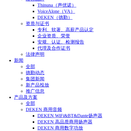
Thinuna（声优诺）
VoiceAlone（VA）
DEKEN（德勤）
资质与证书
专利、软著、高薪产品认定
企业资质、荣誉
安规、认证、检测报告
代理及合作证书
法律声明
新闻
全部
德勤动态
集团新闻
新产品投放
推广信息
产品及方案
全部
DEKEN 商用音频
DEKEN WiFi&BT&Dante扬声器
DEKEN 高品质商用扬声器
DEKEN 商用数字功放