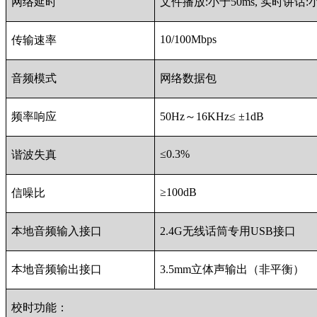
网络延时
文件播放:小于50ms, 实时讲话:小
10/100Mbps
传输速率
音频模式
网络数据包
频率响应
50Hz～16KHz≤ ±1dB
≤0.3%
谐波失真
≥100dB
信噪比
本地音频输入接口
2.4G无线话筒专用USB接口
本地音频输出接口
3.5mm立体声输出（非平衡）
校时功能：