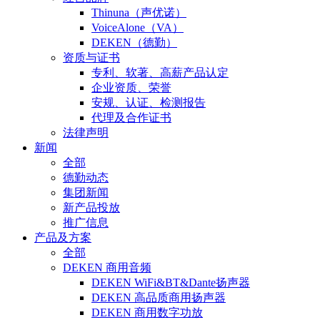
Thinuna（声优诺）
VoiceAlone（VA）
DEKEN（德勤）
资质与证书
专利、软著、高薪产品认定
企业资质、荣誉
安规、认证、检测报告
代理及合作证书
法律声明
新闻
全部
德勤动态
集团新闻
新产品投放
推广信息
产品及方案
全部
DEKEN 商用音频
DEKEN WiFi&BT&Dante扬声器
DEKEN 高品质商用扬声器
DEKEN 商用数字功放