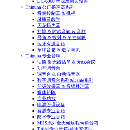
DC-6000 音源及周边设备
Thinuna 公广扬声器系列
音量控制器 & 机柜
录播及教学
天花扬声器
挂墙 & 时款音箱 & 音柱
号角 & 投射 & 吊挂喇叭
蓝牙有源音箱
草坪音箱 & 造型喇叭
Thinuna 专业音响
话筒 & 无线话筒 & 无线会议
功率调音台
调音台 & 自动混音器
数字调音台系列&Dante系列
前级效果器 & 音频处理器
媒体矩阵
专业功放
电源管理设备
有源专业音箱
防水专业音箱
MHS系列全天候远程号角音箱
T系列专业音箱-通用安装型