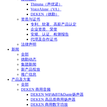
Thinuna（声优诺）
VoiceAlone（VA）
DEKEN（德勤）
资质与证书
专利、软著、高薪产品认定
企业资质、荣誉
安规、认证、检测报告
代理及合作证书
法律声明
新闻
全部
德勤动态
集团新闻
新产品投放
推广信息
产品及方案
全部
DEKEN 商用音频
DEKEN WiFi&BT&Dante扬声器
DEKEN 高品质商用扬声器
DEKEN 商用数字功放