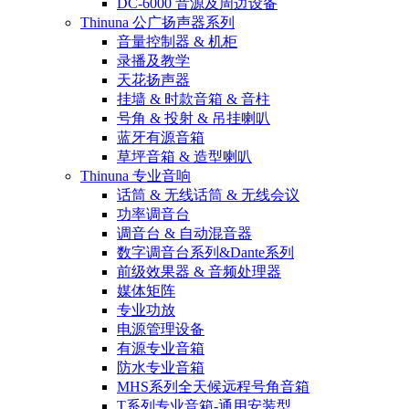
DC-6000 音源及周边设备
Thinuna 公广扬声器系列
音量控制器 & 机柜
录播及教学
天花扬声器
挂墙 & 时款音箱 & 音柱
号角 & 投射 & 吊挂喇叭
蓝牙有源音箱
草坪音箱 & 造型喇叭
Thinuna 专业音响
话筒 & 无线话筒 & 无线会议
功率调音台
调音台 & 自动混音器
数字调音台系列&Dante系列
前级效果器 & 音频处理器
媒体矩阵
专业功放
电源管理设备
有源专业音箱
防水专业音箱
MHS系列全天候远程号角音箱
T系列专业音箱-通用安装型