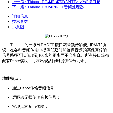
上一篇
: Thinuna DT-44R 4路DANTE机柜式接口箱
下一篇
: Thinuna DAP-0208 II 音频处理器
详细信息
技术参数
示意图
Thinuna
的一系列
DANTE
接口箱音频
传输使用
协
DANTE
议，在各种音频传输中提供低延时和确保音频的高保真传输，
信号路径可以传输到
米的距离而不会失真。所有接口箱都
100
配有
模块，可在出现故障时提供信号冗余。
Dante
功能特点：
通过
传输音频信号；
Dante
远距离无损传输音频信号；
实现点对多点传输；