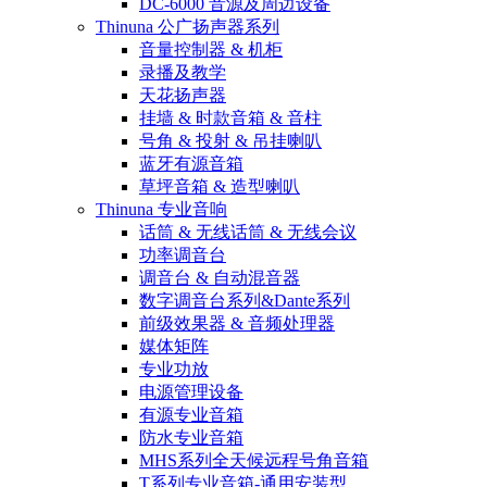
DC-6000 音源及周边设备
Thinuna 公广扬声器系列
音量控制器 & 机柜
录播及教学
天花扬声器
挂墙 & 时款音箱 & 音柱
号角 & 投射 & 吊挂喇叭
蓝牙有源音箱
草坪音箱 & 造型喇叭
Thinuna 专业音响
话筒 & 无线话筒 & 无线会议
功率调音台
调音台 & 自动混音器
数字调音台系列&Dante系列
前级效果器 & 音频处理器
媒体矩阵
专业功放
电源管理设备
有源专业音箱
防水专业音箱
MHS系列全天候远程号角音箱
T系列专业音箱-通用安装型