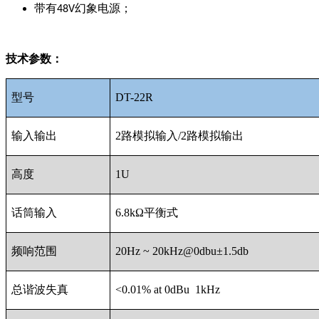
带有
幻象电源；
48V
技术参数：
型号
DT-22R
输入输出
2路模拟输入/2路模拟输出
高度
1U
话筒输入
6.8kΩ平衡式
频响范围
20Hz ~ 20kHz@0dbu±1.5db
总谐波失真
<0.01% at 0dBu 1kHz