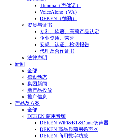
Thinuna（声优诺）
VoiceAlone（VA）
DEKEN（德勤）
资质与证书
专利、软著、高薪产品认定
企业资质、荣誉
安规、认证、检测报告
代理及合作证书
法律声明
新闻
全部
德勤动态
集团新闻
新产品投放
推广信息
产品及方案
全部
DEKEN 商用音频
DEKEN WiFi&BT&Dante扬声器
DEKEN 高品质商用扬声器
DEKEN 商用数字功放