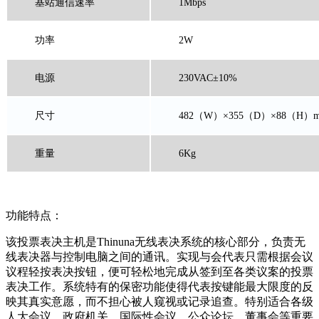
基站通信速率
1Mbps
功率
2W
电源
230VAC±10%
尺寸
482（W）×355（D）×88（H）
重量
6Kg
功能特点：
该投票表决主机是Thinuna无线表决系统的核心部分，负责无
线表决器与控制电脑之间的通讯。实现与会代表只需根据会议
议程轻按表决按钮，便可轻松地完成从签到至各类议案的投票
表决工作。系统特有的保密功能使得代表按键能最大限度的反
映其真实意愿，而不担心被人窥视或记录追查。特别适合各级
人大会议、政府机关，国际性会议，公众论坛、董事会等重要