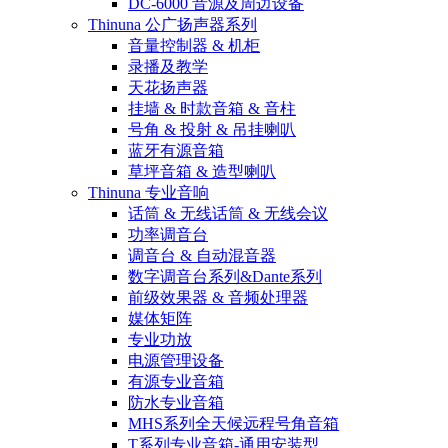
DC-6000 音源及周边设备
Thinuna 公广扬声器系列
音量控制器 & 机柜
录播及教学
天花扬声器
挂墙 & 时款音箱 & 音柱
号角 & 投射 & 吊挂喇叭
蓝牙有源音箱
草坪音箱 & 造型喇叭
Thinuna 专业音响
话筒 & 无线话筒 & 无线会议
功率调音台
调音台 & 自动混音器
数字调音台系列&Dante系列
前级效果器 & 音频处理器
媒体矩阵
专业功放
电源管理设备
有源专业音箱
防水专业音箱
MHS系列全天候远程号角音箱
T系列专业音箱-通用安装型