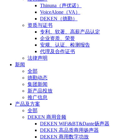
Thinuna（声优诺）
VoiceAlone（VA）
DEKEN（德勤）
资质与证书
专利、软著、高薪产品认定
企业资质、荣誉
安规、认证、检测报告
代理及合作证书
法律声明
新闻
全部
德勤动态
集团新闻
新产品投放
推广信息
产品及方案
全部
DEKEN 商用音频
DEKEN WiFi&BT&Dante扬声器
DEKEN 高品质商用扬声器
DEKEN 商用数字功放