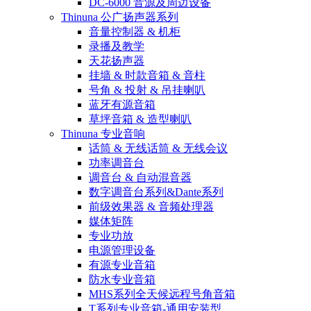
DC-6000 音源及周边设备
Thinuna 公广扬声器系列
音量控制器 & 机柜
录播及教学
天花扬声器
挂墙 & 时款音箱 & 音柱
号角 & 投射 & 吊挂喇叭
蓝牙有源音箱
草坪音箱 & 造型喇叭
Thinuna 专业音响
话筒 & 无线话筒 & 无线会议
功率调音台
调音台 & 自动混音器
数字调音台系列&Dante系列
前级效果器 & 音频处理器
媒体矩阵
专业功放
电源管理设备
有源专业音箱
防水专业音箱
MHS系列全天候远程号角音箱
T系列专业音箱-通用安装型