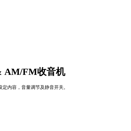
机 & AM/FM收音机
设定内容，音量调节及静音开关。