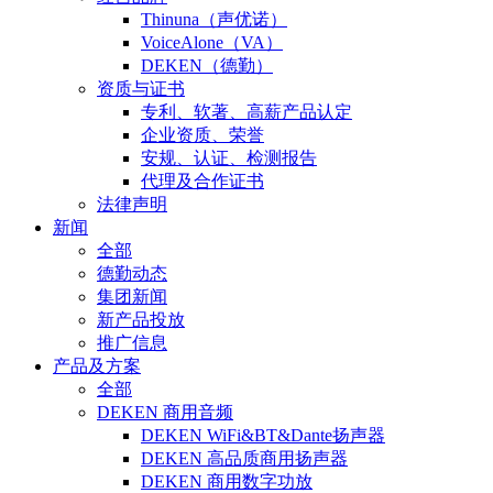
Thinuna（声优诺）
VoiceAlone（VA）
DEKEN（德勤）
资质与证书
专利、软著、高薪产品认定
企业资质、荣誉
安规、认证、检测报告
代理及合作证书
法律声明
新闻
全部
德勤动态
集团新闻
新产品投放
推广信息
产品及方案
全部
DEKEN 商用音频
DEKEN WiFi&BT&Dante扬声器
DEKEN 高品质商用扬声器
DEKEN 商用数字功放