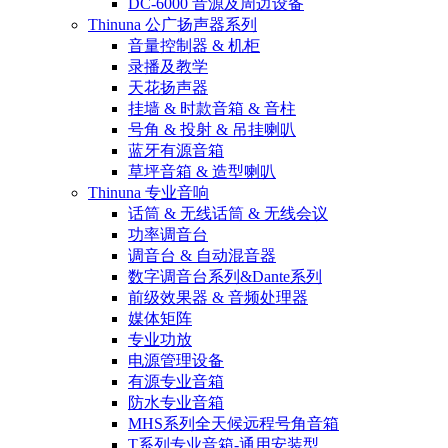
DC-6000 音源及周边设备
Thinuna 公广扬声器系列
音量控制器 & 机柜
录播及教学
天花扬声器
挂墙 & 时款音箱 & 音柱
号角 & 投射 & 吊挂喇叭
蓝牙有源音箱
草坪音箱 & 造型喇叭
Thinuna 专业音响
话筒 & 无线话筒 & 无线会议
功率调音台
调音台 & 自动混音器
数字调音台系列&Dante系列
前级效果器 & 音频处理器
媒体矩阵
专业功放
电源管理设备
有源专业音箱
防水专业音箱
MHS系列全天候远程号角音箱
T系列专业音箱-通用安装型