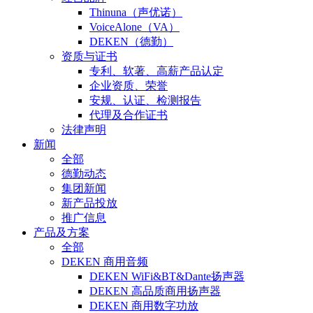
Thinuna（声优诺）
VoiceAlone（VA）
DEKEN（德勤）
资质与证书
专利、软著、高薪产品认定
企业资质、荣誉
安规、认证、检测报告
代理及合作证书
法律声明
新闻
全部
德勤动态
集团新闻
新产品投放
推广信息
产品及方案
全部
DEKEN 商用音频
DEKEN WiFi&BT&Dante扬声器
DEKEN 高品质商用扬声器
DEKEN 商用数字功放