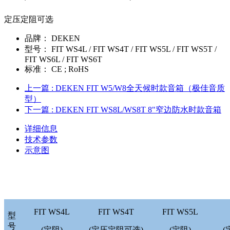
定压定阻可选
品牌：
DEKEN
型号：
FIT WS4L / FIT WS4T / FIT WS5L / FIT WS5T /
FIT WS6L / FIT WS6T
标准：
CE ; RoHS
上一篇
: DEKEN FIT W5/W8全天候时款音箱（极佳音质
型）
下一篇
: DEKEN FIT WS8L/WS8T 8"窄边防水时款音箱
详细信息
技术参数
示意图
FIT WS4L
FIT WS4T
FIT WS5L
型
号
(定阻)
(定压定阻可选)
(定阻)
(