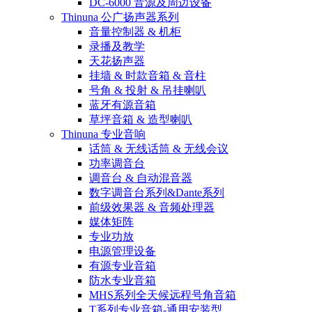
DC-6000 音源及周边设备
Thinuna 公广扬声器系列
音量控制器 & 机柜
录播及教学
天花扬声器
挂墙 & 时款音箱 & 音柱
号角 & 投射 & 吊挂喇叭
蓝牙有源音箱
草坪音箱 & 造型喇叭
Thinuna 专业音响
话筒 & 无线话筒 & 无线会议
功率调音台
调音台 & 自动混音器
数字调音台系列&Dante系列
前级效果器 & 音频处理器
媒体矩阵
专业功放
电源管理设备
有源专业音箱
防水专业音箱
MHS系列全天候远程号角音箱
T系列专业音箱-通用安装型