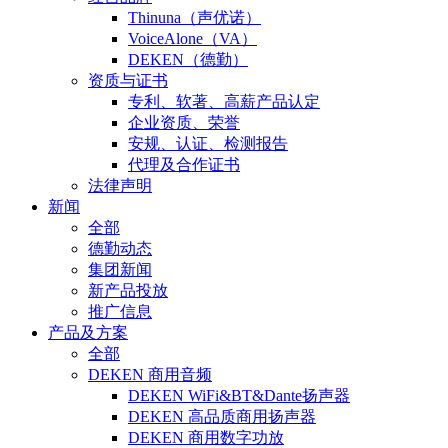
Thinuna（声优诺）
VoiceAlone（VA）
DEKEN（德勤）
资质与证书
专利、软著、高薪产品认定
企业资质、荣誉
安规、认证、检测报告
代理及合作证书
法律声明
新闻
全部
德勤动态
集团新闻
新产品投放
推广信息
产品及方案
全部
DEKEN 商用音频
DEKEN WiFi&BT&Dante扬声器
DEKEN 高品质商用扬声器
DEKEN 商用数字功放