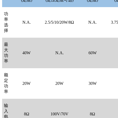
功
率
N.A.
2.5/5/10/20W/8Ω
N.A.
3.7
选
择
最
大
40W
N.A.
60W
功
率
额
定
20W
20W
30W
功
率
输
入
8Ω
100V/70V
8Ω
电