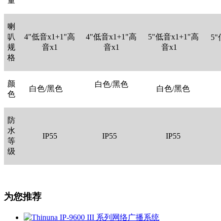
量
喇
叭
4"低音x1+1"高
4"低音x1+1"高
5"低音x1+1"高
5
规
音x1
音x1
音x1
格
颜
白色/黑色
白色/黑色
白色/黑色
色
防
水
IP55
IP55
IP55
等
级
为您推荐