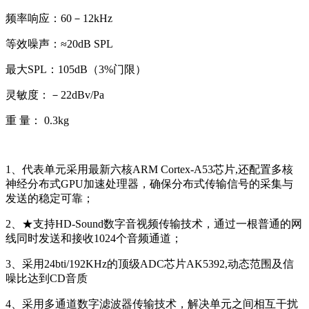
频率响应：60－12kHz
等效噪声：≈20dB SPL
最大SPL：105dB（3%门限）
灵敏度：－22dBv/Pa
重 量： 0.3kg
1、代表单元采用最新六核ARM Cortex-A53芯片,还配置多核
神经分布式GPU加速处理器，确保分布式传输信号的采集与
发送的稳定可靠；
2、★支持HD-Sound数字音视频传输技术，通过一根普通的网
线同时发送和接收1024个音频通道；
3、采用24bti/192KHz的顶级ADC芯片AK5392,动态范围及信
噪比达到CD音质
4、采用多通道数字滤波器传输技术，解决单元之间相互干扰