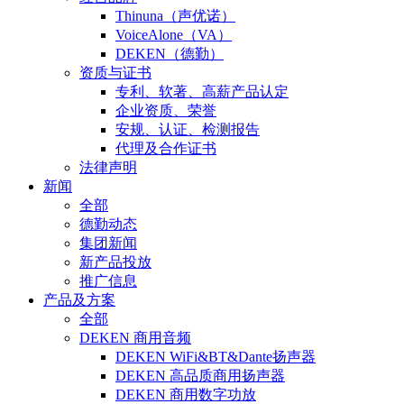
Thinuna（声优诺）
VoiceAlone（VA）
DEKEN（德勤）
资质与证书
专利、软著、高薪产品认定
企业资质、荣誉
安规、认证、检测报告
代理及合作证书
法律声明
新闻
全部
德勤动态
集团新闻
新产品投放
推广信息
产品及方案
全部
DEKEN 商用音频
DEKEN WiFi&BT&Dante扬声器
DEKEN 高品质商用扬声器
DEKEN 商用数字功放