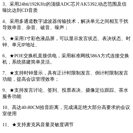
3、采用24bti/192KHz的顶级ADC芯片AK5392,动态范围及信
噪比达到CD音质
4、采用多通道数字滤波器传输技术，解决单元之间相互干扰
导致串音、杂音、破音、噪声；
5、★采用3寸彩色液晶屏，可以显示发言状态、表决状态、时
钟、单元IP地址、
6、★POE交换机直接供电，采用标准网线586A方式连接交换
机，系统搭建简单灵活。
7、★支持时钟显示，具有正计时限制发言、倒计时限制发言
功能，提高会议管理效率；
9、★支持发言讨论、签到、投票表决、摄像定位跟踪、茶水
服务功能
10、高达40-80CM拾音距离，完成满足绝大部分高要求的会议
室使用
11、★支持麦克风音量灵敏度调节