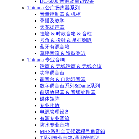
DC-6000 音源及周边设备
Thinuna 公广扬声器系列
音量控制器 & 机柜
录播及教学
天花扬声器
挂墙 & 时款音箱 & 音柱
号角 & 投射 & 吊挂喇叭
蓝牙有源音箱
草坪音箱 & 造型喇叭
Thinuna 专业音响
话筒 & 无线话筒 & 无线会议
功率调音台
调音台 & 自动混音器
数字调音台系列&Dante系列
前级效果器 & 音频处理器
媒体矩阵
专业功放
电源管理设备
有源专业音箱
防水专业音箱
MHS系列全天候远程号角音箱
T系列专业音箱-通用安装型