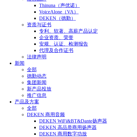
Thinuna（声优诺）
VoiceAlone（VA）
DEKEN（德勤）
资质与证书
专利、软著、高薪产品认定
企业资质、荣誉
安规、认证、检测报告
代理及合作证书
法律声明
新闻
全部
德勤动态
集团新闻
新产品投放
推广信息
产品及方案
全部
DEKEN 商用音频
DEKEN WiFi&BT&Dante扬声器
DEKEN 高品质商用扬声器
DEKEN 商用数字功放