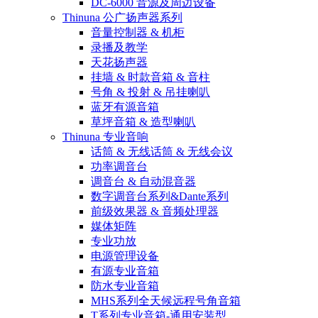
DC-6000 音源及周边设备
Thinuna 公广扬声器系列
音量控制器 & 机柜
录播及教学
天花扬声器
挂墙 & 时款音箱 & 音柱
号角 & 投射 & 吊挂喇叭
蓝牙有源音箱
草坪音箱 & 造型喇叭
Thinuna 专业音响
话筒 & 无线话筒 & 无线会议
功率调音台
调音台 & 自动混音器
数字调音台系列&Dante系列
前级效果器 & 音频处理器
媒体矩阵
专业功放
电源管理设备
有源专业音箱
防水专业音箱
MHS系列全天候远程号角音箱
T系列专业音箱-通用安装型