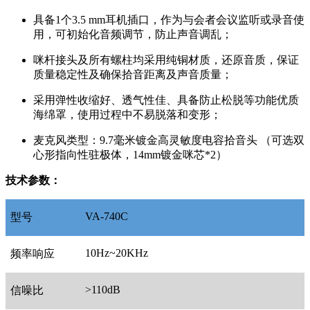
具备1个3.5 mm耳机插口，作为与会者会议监听或录音使
用，可初始化音频调节，防止声音调乱；
咪杆接头及所有螺柱均采用纯铜材质，还原音质，保证
质量稳定性及确保拾音距离及声音质量；
采用弹性收缩好、透气性佳、具备防止松脱等功能优质
海绵罩，使用过程中不易脱落和变形；
麦克风类型：9.7毫米镀金高灵敏度电容拾音头 （可选双
心形指向性驻极体，14mm镀金咪芯*2）
技术参数：
VA-740C
型号
10Hz~20KHz
频率响应
>110dB
信噪比