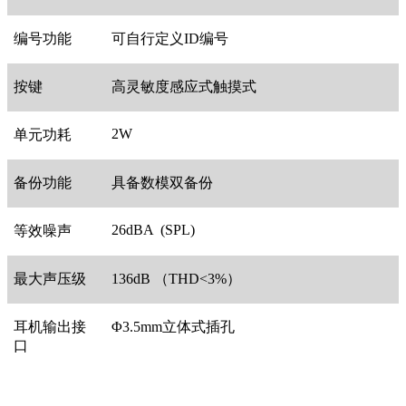
编号功能
可自行定义ID编号
按键
高灵敏度感应式触摸式
2W
单元功耗
备份功能
具备数模双备份
26dBA (SPL)
等效噪声
最大声压级
136dB （THD<3%）
耳机输出接
Φ3.5mm立体式插孔
口