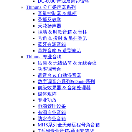
DC-6000 音源及周边设备
Thinuna 公广扬声器系列
音量控制器 & 机柜
录播及教学
天花扬声器
挂墙 & 时款音箱 & 音柱
号角 & 投射 & 吊挂喇叭
蓝牙有源音箱
草坪音箱 & 造型喇叭
Thinuna 专业音响
话筒 & 无线话筒 & 无线会议
功率调音台
调音台 & 自动混音器
数字调音台系列&Dante系列
前级效果器 & 音频处理器
媒体矩阵
专业功放
电源管理设备
有源专业音箱
防水专业音箱
MHS系列全天候远程号角音箱
T系列专业音箱-通用安装型