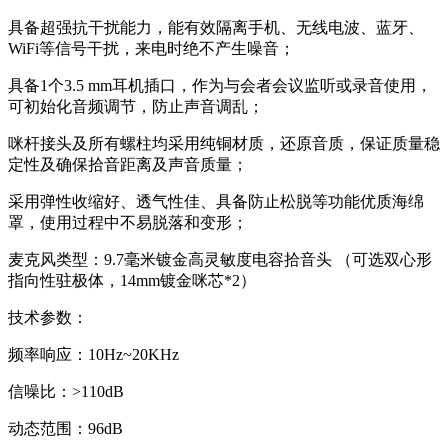
具备超强抗干扰能力，能有效隔离手机、无线电波、蓝牙、
WiFi等信号干扰，来电时绝不产生噪音；
具备1个3.5 mm耳机插口，作为与会者会议监听或录音使用，
可初始化音频调节，防止声音调乱；
咪杆接头及所有螺柱均采用纯铜材质，还原音质，保证质量稳
定性及确保拾音距离及声音质量；
采用弹性收缩好、透气性佳、具备防止松脱等功能优质海绵
罩，使用过程中不易脱落和变形；
麦克风类型：9.7毫米镀金高灵敏度电容拾音头 （可选双心形
指向性驻极体，14mm镀金咪芯*2）
技术参数：
频率响应：10Hz~20KHz
信噪比：>110dB
动态范围：96dB