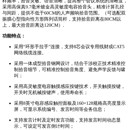
样频率，拾音灵敏、语音清晰，提高整个会议系统的清晰度，
采用高保真9.7毫米镀金高灵敏度电容拾音头，精准计算孔径
与间距，提供不低于60CM的人声频响拾音范围。（可选配双
振膜心型指向性方形阵列话筒杆，支持拾音距离在80CM以
上，最大拾音距离达120CM）.
功能特点：
采用“环形手拉手”连接，支持8芯会议专用线财或CAT5
网络线缆连接。
采用一体成型拾音钢网设计，结合干涉校正技术精准控
制拾音细节，可精准控制拾音角度、避免声学反馈与啸
叫；
采用高灵敏度电容触摸感应按键技术，开关触摸按键，
开关时无机械按键声，使用寿命长；
采用8英寸电容感应触控面板及160×128规格高亮度显示
屏，可显示系统编号、发言时间等会务信息；
支持发言计时及定时发言功能，支持发言时间动态显
示，可设定可发言倒计时间；