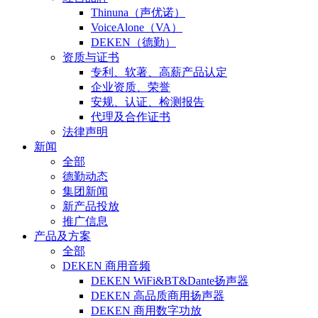
Thinuna（声优诺）
VoiceAlone（VA）
DEKEN（德勤）
资质与证书
专利、软著、高薪产品认定
企业资质、荣誉
安规、认证、检测报告
代理及合作证书
法律声明
新闻
全部
德勤动态
集团新闻
新产品投放
推广信息
产品及方案
全部
DEKEN 商用音频
DEKEN WiFi&BT&Dante扬声器
DEKEN 高品质商用扬声器
DEKEN 商用数字功放