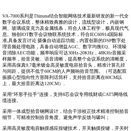
VA-7000系列是Thinuna结合智能网络技术最新研发的新一代全
数字会议系统，整体精致典雅的设计，流线型设计，内嵌钢
网、玻璃或亚克力及金属线条，符合人体工程学，极具现代气
息。独创IOT数字会议物联系统技术，符合IEC60914国际标
准,具备发言讨论 摄像自动追踪功能，内置创新的DSP数字处
理音频处理电路，具备自动增益AGC、数字均衡EQ、环境噪
音消除AEC功能，频率响应可达30Hz-20KHz，48KHz音频采
样频率，拾音灵敏、语音清晰，提高整个会议系统的清晰度，
采用高保真9.7毫米镀金高灵敏度电容拾音头，精准计算孔径
与间距，提供不低于60CM的人声频响拾音范围。（可选配双
振膜心型指向性方形阵列话筒杆，支持拾音距离在80CM以
上，最大拾音距离达120CM）.
采用“环形手拉手”连接，支持8芯会议专用线财或CAT5网络线
缆连接。
采用一体成型拾音钢网设计，结合干涉校正技术精准控制拾音
细节，可精准控制拾音角度、避免声学反馈与啸叫；
采用高灵敏度电容触摸感应按键技术，开关触摸按键，开关时