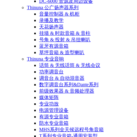
DC-6000 音源及周边设备
Thinuna 公广扬声器系列
音量控制器 & 机柜
录播及教学
天花扬声器
挂墙 & 时款音箱 & 音柱
号角 & 投射 & 吊挂喇叭
蓝牙有源音箱
草坪音箱 & 造型喇叭
Thinuna 专业音响
话筒 & 无线话筒 & 无线会议
功率调音台
调音台 & 自动混音器
数字调音台系列&Dante系列
前级效果器 & 音频处理器
媒体矩阵
专业功放
电源管理设备
有源专业音箱
防水专业音箱
MHS系列全天候远程号角音箱
T系列专业音箱-通用安装型