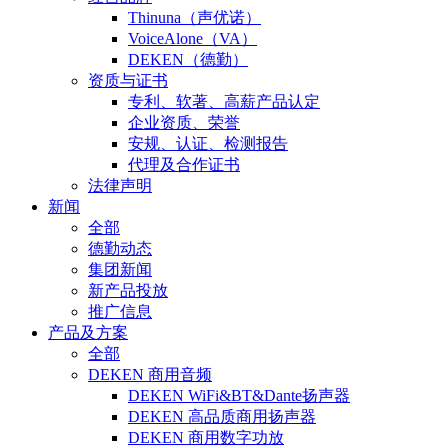
Thinuna（声优诺）
VoiceAlone（VA）
DEKEN（德勤）
资质与证书
专利、软著、高薪产品认定
企业资质、荣誉
安规、认证、检测报告
代理及合作证书
法律声明
新闻
全部
德勤动态
集团新闻
新产品投放
推广信息
产品及方案
全部
DEKEN 商用音频
DEKEN WiFi&BT&Dante扬声器
DEKEN 高品质商用扬声器
DEKEN 商用数字功放