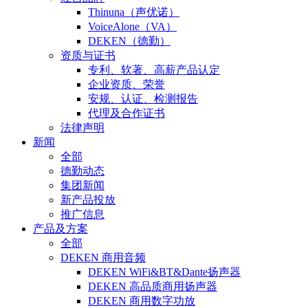
Thinuna（声优诺）
VoiceAlone（VA）
DEKEN（德勤）
资质与证书
专利、软著、高薪产品认定
企业资质、荣誉
安规、认证、检测报告
代理及合作证书
法律声明
新闻
全部
德勤动态
集团新闻
新产品投放
推广信息
产品及方案
全部
DEKEN 商用音频
DEKEN WiFi&BT&Dante扬声器
DEKEN 高品质商用扬声器
DEKEN 商用数字功放