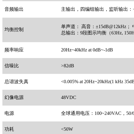
音频输出
主输出，四编组输出，监听输出：+4d
单声道： 高音：±15dB@12kHz； 中
均衡控制
总输出：9段图示均衡（63Hz, 150Hz, 400
频率响应
20Hz~40kHz at 0dB~-1dB
信噪比
>82dB
总谐波失真
<0.005% at 20Hz~20kHz(1 kHz 35dB
幻像电源
48VDC
电源
全球通用电压：100~240VAC，50/
功耗
<50W