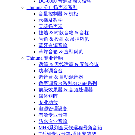
DC-6000 音源及周边设备
Thinuna 公广扬声器系列
音量控制器 & 机柜
录播及教学
天花扬声器
挂墙 & 时款音箱 & 音柱
号角 & 投射 & 吊挂喇叭
蓝牙有源音箱
草坪音箱 & 造型喇叭
Thinuna 专业音响
话筒 & 无线话筒 & 无线会议
功率调音台
调音台 & 自动混音器
数字调音台系列&Dante系列
前级效果器 & 音频处理器
媒体矩阵
专业功放
电源管理设备
有源专业音箱
防水专业音箱
MHS系列全天候远程号角音箱
T系列专业音箱-通用安装型