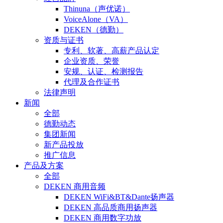
Thinuna（声优诺）
VoiceAlone（VA）
DEKEN（德勤）
资质与证书
专利、软著、高薪产品认定
企业资质、荣誉
安规、认证、检测报告
代理及合作证书
法律声明
新闻
全部
德勤动态
集团新闻
新产品投放
推广信息
产品及方案
全部
DEKEN 商用音频
DEKEN WiFi&BT&Dante扬声器
DEKEN 高品质商用扬声器
DEKEN 商用数字功放