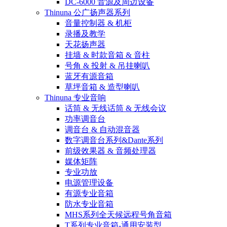
DC-6000 音源及周边设备
Thinuna 公广扬声器系列
音量控制器 & 机柜
录播及教学
天花扬声器
挂墙 & 时款音箱 & 音柱
号角 & 投射 & 吊挂喇叭
蓝牙有源音箱
草坪音箱 & 造型喇叭
Thinuna 专业音响
话筒 & 无线话筒 & 无线会议
功率调音台
调音台 & 自动混音器
数字调音台系列&Dante系列
前级效果器 & 音频处理器
媒体矩阵
专业功放
电源管理设备
有源专业音箱
防水专业音箱
MHS系列全天候远程号角音箱
T系列专业音箱-通用安装型