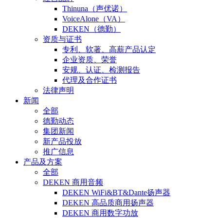
Thinuna（声优诺）
VoiceAlone（VA）
DEKEN（德勤）
资质与证书
专利、软著、高薪产品认定
企业资质、荣誉
安规、认证、检测报告
代理及合作证书
法律声明
新闻
全部
德勤动态
集团新闻
新产品投放
推广信息
产品及方案
全部
DEKEN 商用音频
DEKEN WiFi&BT&Dante扬声器
DEKEN 高品质商用扬声器
DEKEN 商用数字功放