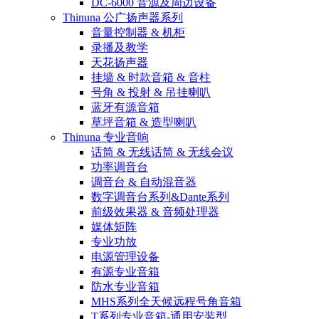
DC-6000 音源及周边设备
Thinuna 公广扬声器系列
音量控制器 & 机柜
录播及教学
天花扬声器
挂墙 & 时款音箱 & 音柱
号角 & 投射 & 吊挂喇叭
蓝牙有源音箱
草坪音箱 & 造型喇叭
Thinuna 专业音响
话筒 & 无线话筒 & 无线会议
功率调音台
调音台 & 自动混音器
数字调音台系列&Dante系列
前级效果器 & 音频处理器
媒体矩阵
专业功放
电源管理设备
有源专业音箱
防水专业音箱
MHS系列全天候远程号角音箱
T系列专业音箱-通用安装型