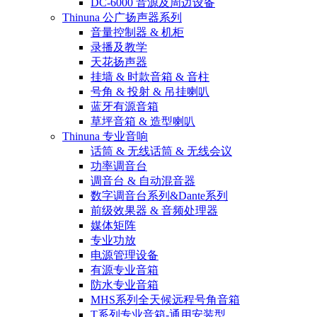
DC-6000 音源及周边设备
Thinuna 公广扬声器系列
音量控制器 & 机柜
录播及教学
天花扬声器
挂墙 & 时款音箱 & 音柱
号角 & 投射 & 吊挂喇叭
蓝牙有源音箱
草坪音箱 & 造型喇叭
Thinuna 专业音响
话筒 & 无线话筒 & 无线会议
功率调音台
调音台 & 自动混音器
数字调音台系列&Dante系列
前级效果器 & 音频处理器
媒体矩阵
专业功放
电源管理设备
有源专业音箱
防水专业音箱
MHS系列全天候远程号角音箱
T系列专业音箱-通用安装型