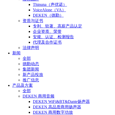
Thinuna（声优诺）
VoiceAlone（VA）
DEKEN（德勤）
资质与证书
专利、软著、高薪产品认定
企业资质、荣誉
安规、认证、检测报告
代理及合作证书
法律声明
新闻
全部
德勤动态
集团新闻
新产品投放
推广信息
产品及方案
全部
DEKEN 商用音频
DEKEN WiFi&BT&Dante扬声器
DEKEN 高品质商用扬声器
DEKEN 商用数字功放