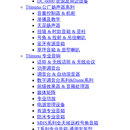
DC-6000 音源及周边设备
Thinuna 公广扬声器系列
音量控制器 & 机柜
录播及教学
天花扬声器
挂墙 & 时款音箱 & 音柱
号角 & 投射 & 吊挂喇叭
蓝牙有源音箱
草坪音箱 & 造型喇叭
Thinuna 专业音响
话筒 & 无线话筒 & 无线会议
功率调音台
调音台 & 自动混音器
数字调音台系列&Dante系列
前级效果器 & 音频处理器
媒体矩阵
专业功放
电源管理设备
有源专业音箱
防水专业音箱
MHS系列全天候远程号角音箱
T系列专业音箱-通用安装型