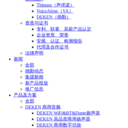
Thinuna（声优诺）
VoiceAlone（VA）
DEKEN（德勤）
资质与证书
专利、软著、高薪产品认定
企业资质、荣誉
安规、认证、检测报告
代理及合作证书
法律声明
新闻
全部
德勤动态
集团新闻
新产品投放
推广信息
产品及方案
全部
DEKEN 商用音频
DEKEN WiFi&BT&Dante扬声器
DEKEN 高品质商用扬声器
DEKEN 商用数字功放