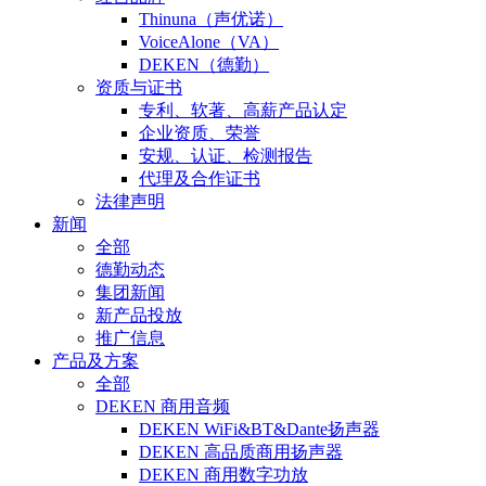
Thinuna（声优诺）
VoiceAlone（VA）
DEKEN（德勤）
资质与证书
专利、软著、高薪产品认定
企业资质、荣誉
安规、认证、检测报告
代理及合作证书
法律声明
新闻
全部
德勤动态
集团新闻
新产品投放
推广信息
产品及方案
全部
DEKEN 商用音频
DEKEN WiFi&BT&Dante扬声器
DEKEN 高品质商用扬声器
DEKEN 商用数字功放