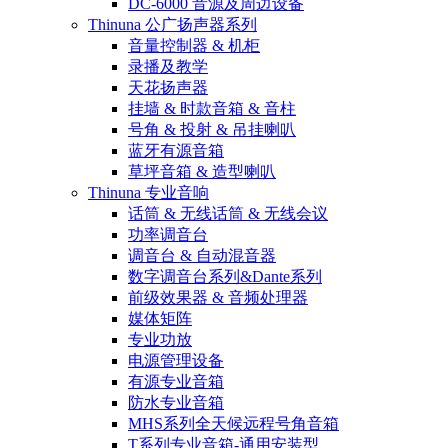
DC-6000 音源及周边设备
Thinuna 公广扬声器系列
音量控制器 & 机柜
录播及教学
天花扬声器
挂墙 & 时款音箱 & 音柱
号角 & 投射 & 吊挂喇叭
蓝牙有源音箱
草坪音箱 & 造型喇叭
Thinuna 专业音响
话筒 & 无线话筒 & 无线会议
功率调音台
调音台 & 自动混音器
数字调音台系列&Dante系列
前级效果器 & 音频处理器
媒体矩阵
专业功放
电源管理设备
有源专业音箱
防水专业音箱
MHS系列全天候远程号角音箱
T系列专业音箱-通用安装型