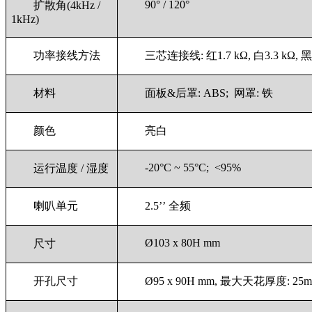
90° / 120°
扩散角(4kHz /
1kHz)
功率接线方法
三芯连接线: 红1.7 kΩ, 白3.3 kΩ, 
材料
面板&后罩: ABS; 网罩: 铁
颜色
亮白
-20°C ~ 55°C; <95%
运行温度 / 湿度
喇叭单元
2.5’’ 全频
Ø103 x 80H mm
尺寸
开孔尺寸
Ø95 x 90H mm, 最大天花厚度: 25