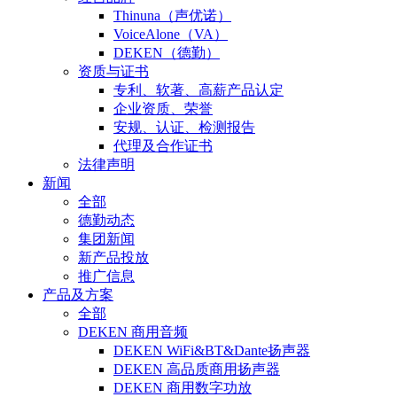
Thinuna（声优诺）
VoiceAlone（VA）
DEKEN（德勤）
资质与证书
专利、软著、高薪产品认定
企业资质、荣誉
安规、认证、检测报告
代理及合作证书
法律声明
新闻
全部
德勤动态
集团新闻
新产品投放
推广信息
产品及方案
全部
DEKEN 商用音频
DEKEN WiFi&BT&Dante扬声器
DEKEN 高品质商用扬声器
DEKEN 商用数字功放