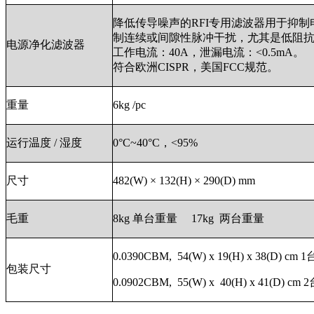
降低传导噪声的RFI专用滤波器用于抑
制连续或间隙性脉冲干扰，尤其是低阻
电源净化滤波器
工作电流：40A，泄漏电流：<0.5mA。
符合欧洲CISPR，美国FCC规范。
重量
6kg /pc
运行温度 / 湿度
0°C~40°C，<95%
尺寸
482(W) × 132(H) × 290(D) mm
毛重
8kg 单台重量 17kg 两台重量
0.0390CBM, 54(W) x 19(H) x 38(D) cm 
包装尺寸
0.0902CBM, 55(W) x 40(H) x 41(D) cm