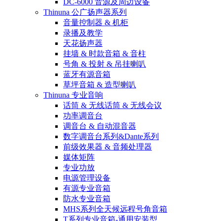
DC-6000 音源及周边设备
Thinuna 公广扬声器系列
音量控制器 & 机柜
录播及教学
天花扬声器
挂墙 & 时款音箱 & 音柱
号角 & 投射 & 吊挂喇叭
蓝牙有源音箱
草坪音箱 & 造型喇叭
Thinuna 专业音响
话筒 & 无线话筒 & 无线会议
功率调音台
调音台 & 自动混音器
数字调音台系列&Dante系列
前级效果器 & 音频处理器
媒体矩阵
专业功放
电源管理设备
有源专业音箱
防水专业音箱
MHS系列全天候远程号角音箱
T系列专业音箱-通用安装型