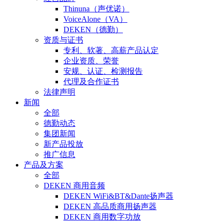
Thinuna（声优诺）
VoiceAlone（VA）
DEKEN（德勤）
资质与证书
专利、软著、高薪产品认定
企业资质、荣誉
安规、认证、检测报告
代理及合作证书
法律声明
新闻
全部
德勤动态
集团新闻
新产品投放
推广信息
产品及方案
全部
DEKEN 商用音频
DEKEN WiFi&BT&Dante扬声器
DEKEN 高品质商用扬声器
DEKEN 商用数字功放