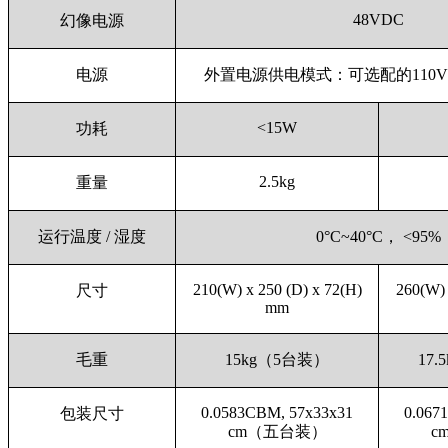
48VDC
幻像电源
电源
外置电源供电模式：可选配的110V或
<15W
功耗
2.5kg
重量
运行温度 / 湿度
0°C~40°C， <95%
210(W) x 250 (D) x 72(H)
260(W) 
尺寸
mm
毛重
15kg（5台装）
17
0.0583CBM, 57x33x31
0.067
包装尺寸
cm（五台装）
c