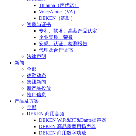
Thinuna（声优诺）
VoiceAlone（VA）
DEKEN（德勤）
资质与证书
专利、软著、高薪产品认定
企业资质、荣誉
安规、认证、检测报告
代理及合作证书
法律声明
新闻
全部
德勤动态
集团新闻
新产品投放
推广信息
产品及方案
全部
DEKEN 商用音频
DEKEN WiFi&BT&Dante扬声器
DEKEN 高品质商用扬声器
DEKEN 商用数字功放