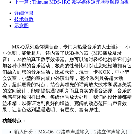
下一篇
: Thinuna MDS-1RC 数字媒体矩阵墙壁触控面板
详细信息
技术参数
示意图
MX-Q系列迷你调音台，专门为热爱音乐的人士设计，小
小体积，能量超凡，还内置了USB播放器（MP3播放及录
音），24位的真正数字效果器。您可以随时轻松地携带它们参
加各种小型的音乐活动，极高的性价比可以让您轻松地拥有它
们融入到您的音乐生活，比如录音，混音，卡拉OK，中小型
会议室，小型的室内或户外演出等， 整个系列具备超大动
态，超低底噪的特点，结合其领先的话筒放大技术和紧凑美观
的空间设计，能够提供通彻明亮而且真实的语音还原，音乐的
动感与还原同样出色。每级信号放大处理，我们的设计师都精
益求精，
以保证达到良好的增益、宽阔的动态范围与声音效
果
，让音色达到温暖透明、有层次、富有弹性。
功能特点：
输入部分：MX-Q6（2路单声道输入，2路立体声输入）