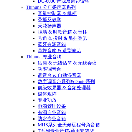
DC-6000 音源及周边设备
Thinuna 公广扬声器系列
音量控制器 & 机柜
录播及教学
天花扬声器
挂墙 & 时款音箱 & 音柱
号角 & 投射 & 吊挂喇叭
蓝牙有源音箱
草坪音箱 & 造型喇叭
Thinuna 专业音响
话筒 & 无线话筒 & 无线会议
功率调音台
调音台 & 自动混音器
数字调音台系列&Dante系列
前级效果器 & 音频处理器
媒体矩阵
专业功放
电源管理设备
有源专业音箱
防水专业音箱
MHS系列全天候远程号角音箱
T系列专业音箱-通用安装型