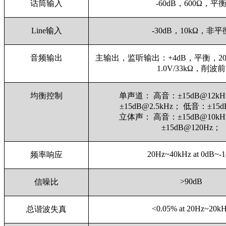
话筒输入
-60dB，600Ω，平
Line输入
-30dB，10kΩ，非平
音频输出
主输出，监听输出：+4dB，平衡，20
1.0V/33kΩ，削波前
均衡控制
单声道： 高音：±15dB@12k
±15dB@2.5kHz； 低音：±15
立体声： 高音：±15dB@10k
±15dB@120Hz；
20Hz~40kHz at 0dB~-
频率响应
>90dB
信噪比
<0.05% at 20Hz~20k
总谐波失真