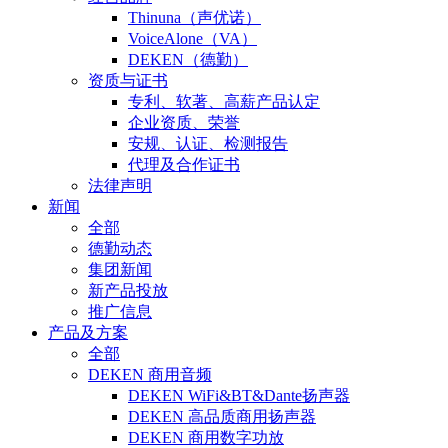
Thinuna（声优诺）
VoiceAlone（VA）
DEKEN（德勤）
资质与证书
专利、软著、高薪产品认定
企业资质、荣誉
安规、认证、检测报告
代理及合作证书
法律声明
新闻
全部
德勤动态
集团新闻
新产品投放
推广信息
产品及方案
全部
DEKEN 商用音频
DEKEN WiFi&BT&Dante扬声器
DEKEN 高品质商用扬声器
DEKEN 商用数字功放