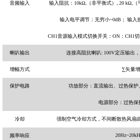
音频输入
输入阻抗：10kΩ,（非平衡式）, 20 kΩ,
输入电平调节：无穷小~0dB； 输
CH1音源输入模式切换开关：ON：CH1
喇叭输出
连接高阻抗喇叭: 100V定压输出
增幅方式
∑矢量
保护电路
功放部分：直流输出、过热保护
电源部分：过热保
冷却
强制空气冷却方式，不间断散热风扇由前至
20Hz~20kHz
频率响应