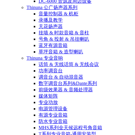
DC-6000 音源及周边设备
Thinuna 公广扬声器系列
音量控制器 & 机柜
录播及教学
天花扬声器
挂墙 & 时款音箱 & 音柱
号角 & 投射 & 吊挂喇叭
蓝牙有源音箱
草坪音箱 & 造型喇叭
Thinuna 专业音响
话筒 & 无线话筒 & 无线会议
功率调音台
调音台 & 自动混音器
数字调音台系列&Dante系列
前级效果器 & 音频处理器
媒体矩阵
专业功放
电源管理设备
有源专业音箱
防水专业音箱
MHS系列全天候远程号角音箱
T系列专业音箱-通用安装型