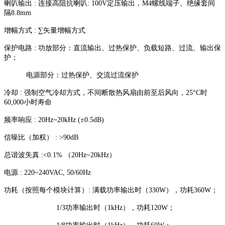
喇叭输出 : 连接高阻抗喇叭: 100V定压输出，M4螺线端子、绝缘套间
隔8.8mm
增幅方式 : ∑矢量增幅方式
保护电路 : 功放部分：直流输出、过热保护、负载短路、过流、输出保
护；
电源部分：过热保护、交流过流保护
冷却 : 强制空气冷却方式，不间断散热风扇由前至后风向，25°C时
60,000小时寿命
频率响应 : 20Hz~20kHz (±0.5dB)
信噪比（加权） : >90dB
总谐波失真 :<0.1% （20Hz~20kHz）
电源 : 220~240VAC, 50/60Hz
功耗（按照每个模块计算）: 满载功率输出时（330W），功耗360W；
1/3功率输出时（1kHz），功耗120W；