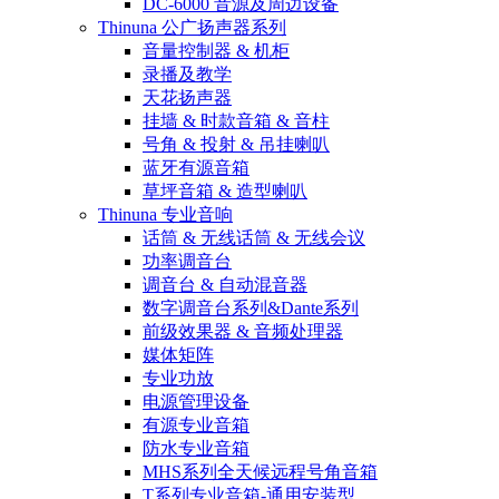
DC-6000 音源及周边设备
Thinuna 公广扬声器系列
音量控制器 & 机柜
录播及教学
天花扬声器
挂墙 & 时款音箱 & 音柱
号角 & 投射 & 吊挂喇叭
蓝牙有源音箱
草坪音箱 & 造型喇叭
Thinuna 专业音响
话筒 & 无线话筒 & 无线会议
功率调音台
调音台 & 自动混音器
数字调音台系列&Dante系列
前级效果器 & 音频处理器
媒体矩阵
专业功放
电源管理设备
有源专业音箱
防水专业音箱
MHS系列全天候远程号角音箱
T系列专业音箱-通用安装型