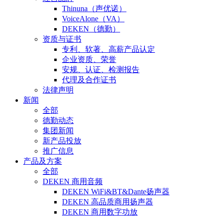
Thinuna（声优诺）
VoiceAlone（VA）
DEKEN（德勤）
资质与证书
专利、软著、高薪产品认定
企业资质、荣誉
安规、认证、检测报告
代理及合作证书
法律声明
新闻
全部
德勤动态
集团新闻
新产品投放
推广信息
产品及方案
全部
DEKEN 商用音频
DEKEN WiFi&BT&Dante扬声器
DEKEN 高品质商用扬声器
DEKEN 商用数字功放