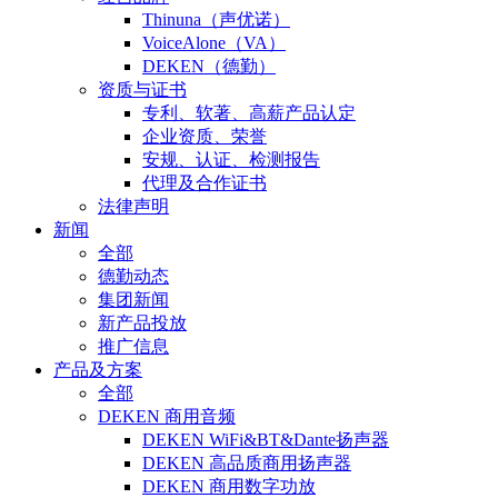
Thinuna（声优诺）
VoiceAlone（VA）
DEKEN（德勤）
资质与证书
专利、软著、高薪产品认定
企业资质、荣誉
安规、认证、检测报告
代理及合作证书
法律声明
新闻
全部
德勤动态
集团新闻
新产品投放
推广信息
产品及方案
全部
DEKEN 商用音频
DEKEN WiFi&BT&Dante扬声器
DEKEN 高品质商用扬声器
DEKEN 商用数字功放