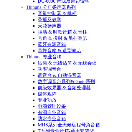
DC-6000 音源及周边设备
Thinuna 公广扬声器系列
音量控制器 & 机柜
录播及教学
天花扬声器
挂墙 & 时款音箱 & 音柱
号角 & 投射 & 吊挂喇叭
蓝牙有源音箱
草坪音箱 & 造型喇叭
Thinuna 专业音响
话筒 & 无线话筒 & 无线会议
功率调音台
调音台 & 自动混音器
数字调音台系列&Dante系列
前级效果器 & 音频处理器
媒体矩阵
专业功放
电源管理设备
有源专业音箱
防水专业音箱
MHS系列全天候远程号角音箱
T系列专业音箱-通用安装型