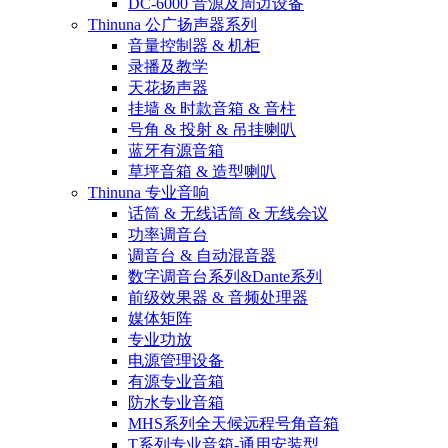
DC-6000 音源及周边设备
Thinuna 公广扬声器系列
音量控制器 & 机柜
录播及教学
天花扬声器
挂墙 & 时款音箱 & 音柱
号角 & 投射 & 吊挂喇叭
蓝牙有源音箱
草坪音箱 & 造型喇叭
Thinuna 专业音响
话筒 & 无线话筒 & 无线会议
功率调音台
调音台 & 自动混音器
数字调音台系列&Dante系列
前级效果器 & 音频处理器
媒体矩阵
专业功放
电源管理设备
有源专业音箱
防水专业音箱
MHS系列全天候远程号角音箱
T系列专业音箱-通用安装型