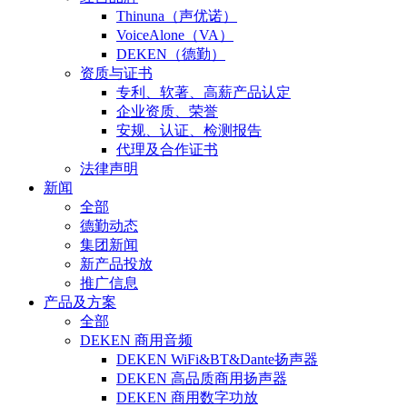
Thinuna（声优诺）
VoiceAlone（VA）
DEKEN（德勤）
资质与证书
专利、软著、高薪产品认定
企业资质、荣誉
安规、认证、检测报告
代理及合作证书
法律声明
新闻
全部
德勤动态
集团新闻
新产品投放
推广信息
产品及方案
全部
DEKEN 商用音频
DEKEN WiFi&BT&Dante扬声器
DEKEN 高品质商用扬声器
DEKEN 商用数字功放