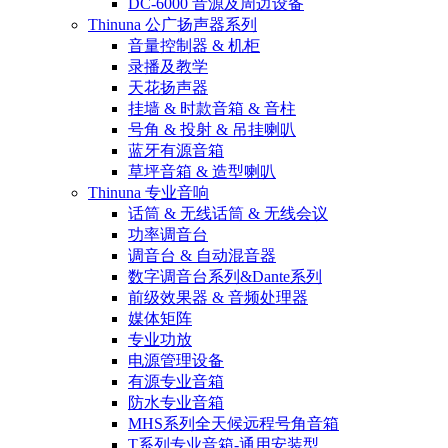
DC-6000 音源及周边设备
Thinuna 公广扬声器系列
音量控制器 & 机柜
录播及教学
天花扬声器
挂墙 & 时款音箱 & 音柱
号角 & 投射 & 吊挂喇叭
蓝牙有源音箱
草坪音箱 & 造型喇叭
Thinuna 专业音响
话筒 & 无线话筒 & 无线会议
功率调音台
调音台 & 自动混音器
数字调音台系列&Dante系列
前级效果器 & 音频处理器
媒体矩阵
专业功放
电源管理设备
有源专业音箱
防水专业音箱
MHS系列全天候远程号角音箱
T系列专业音箱-通用安装型