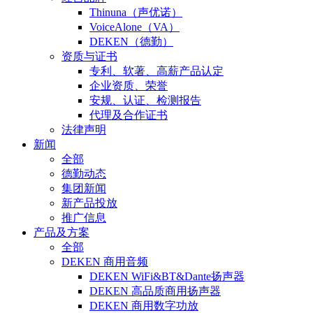
Thinuna（声优诺）
VoiceAlone（VA）
DEKEN（德勤）
资质与证书
专利、软著、高薪产品认定
企业资质、荣誉
安规、认证、检测报告
代理及合作证书
法律声明
新闻
全部
德勤动态
集团新闻
新产品投放
推广信息
产品及方案
全部
DEKEN 商用音频
DEKEN WiFi&BT&Dante扬声器
DEKEN 高品质商用扬声器
DEKEN 商用数字功放