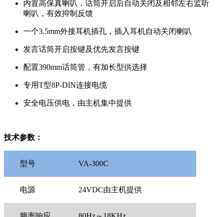
内置高保真喇叭，话筒开启后自动关闭及相邻左右监听
喇叭，有效抑制反馈
一个3.5mm外接耳机插孔，插入耳机自动关闭喇叭
发言话筒开启按键及优先发言按键
配置390mm话筒管，有加长型供选择
专用T型8P-DIN连接电缆
安全电压供电，由主机集中提供
技术参数：
型号
VA-300C
电源
24VDC
由主机提供
频率响应
80Hz
～18KHz