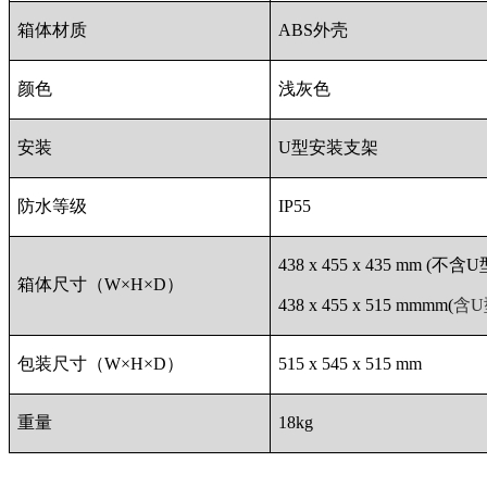
箱体材质
ABS外壳
颜色
浅灰色
安装
U型安装支架
防水等级
IP55
438 x 455 x 435 mm (不
箱体尺寸（W×H×D）
438 x 455 x 515 mmmm(
含U
包装尺寸（W×H×D）
515 x 545 x 515 mm
重量
18kg