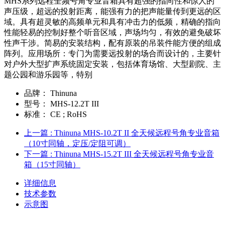
MHS系列远程全频号角专业音箱具有超强的指向性和惊人的
声压级，超远的投射距离，能强有力的把声能量传到更远的区
域。具有超灵敏的高频单元和具有冲击力的低频，精确的指向
性能轻易的控制好整个听音区域，声场均匀，有效的避免破坏
性声干涉。简易的安装结构，配有原装的吊装件能方便的组成
阵列。应用场所：专门为需要远投射的场合而设计的，主要针
对户外大型扩声系统固定安装，包括体育场馆、大型剧院、主
题公园和游乐园等，特别
品牌：
Thinuna
型号：
MHS-12.2T III
标准：
CE ; RoHS
上一篇
: Thinuna MHS-10.2T II 全天候远程号角专业音箱
（10寸同轴，定压/定阻可调）
下一篇
: Thinuna MHS-15.2T III 全天候远程号角专业音
箱（15寸同轴）
详细信息
技术参数
示意图