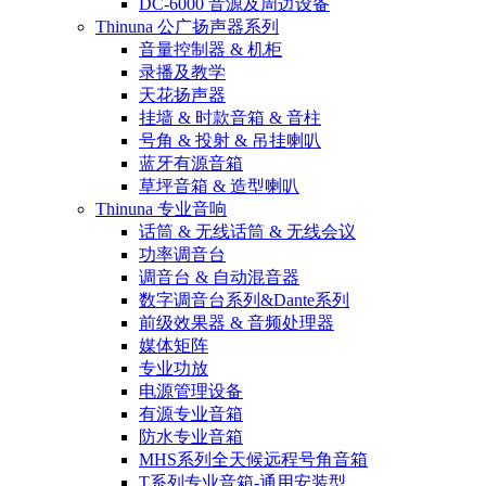
DC-6000 音源及周边设备
Thinuna 公广扬声器系列
音量控制器 & 机柜
录播及教学
天花扬声器
挂墙 & 时款音箱 & 音柱
号角 & 投射 & 吊挂喇叭
蓝牙有源音箱
草坪音箱 & 造型喇叭
Thinuna 专业音响
话筒 & 无线话筒 & 无线会议
功率调音台
调音台 & 自动混音器
数字调音台系列&Dante系列
前级效果器 & 音频处理器
媒体矩阵
专业功放
电源管理设备
有源专业音箱
防水专业音箱
MHS系列全天候远程号角音箱
T系列专业音箱-通用安装型