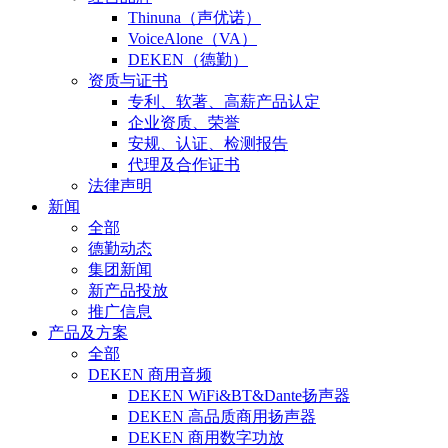
Thinuna（声优诺）
VoiceAlone（VA）
DEKEN（德勤）
资质与证书
专利、软著、高薪产品认定
企业资质、荣誉
安规、认证、检测报告
代理及合作证书
法律声明
新闻
全部
德勤动态
集团新闻
新产品投放
推广信息
产品及方案
全部
DEKEN 商用音频
DEKEN WiFi&BT&Dante扬声器
DEKEN 高品质商用扬声器
DEKEN 商用数字功放