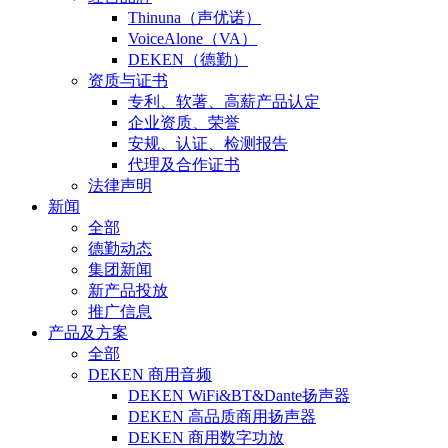
Thinuna（声优诺）
VoiceAlone（VA）
DEKEN（德勤）
资质与证书
专利、软著、高薪产品认定
企业资质、荣誉
安规、认证、检测报告
代理及合作证书
法律声明
新闻
全部
德勤动态
集团新闻
新产品投放
推广信息
产品及方案
全部
DEKEN 商用音频
DEKEN WiFi&BT&Dante扬声器
DEKEN 高品质商用扬声器
DEKEN 商用数字功放