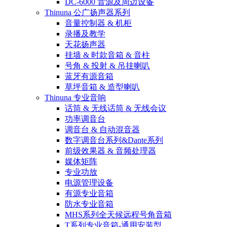
DC-6000 音源及周边设备
Thinuna 公广扬声器系列
音量控制器 & 机柜
录播及教学
天花扬声器
挂墙 & 时款音箱 & 音柱
号角 & 投射 & 吊挂喇叭
蓝牙有源音箱
草坪音箱 & 造型喇叭
Thinuna 专业音响
话筒 & 无线话筒 & 无线会议
功率调音台
调音台 & 自动混音器
数字调音台系列&Dante系列
前级效果器 & 音频处理器
媒体矩阵
专业功放
电源管理设备
有源专业音箱
防水专业音箱
MHS系列全天候远程号角音箱
T系列专业音箱-通用安装型