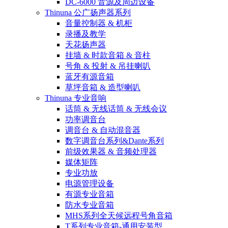
DC-6000 音源及周边设备
Thinuna 公广扬声器系列
音量控制器 & 机柜
录播及教学
天花扬声器
挂墙 & 时款音箱 & 音柱
号角 & 投射 & 吊挂喇叭
蓝牙有源音箱
草坪音箱 & 造型喇叭
Thinuna 专业音响
话筒 & 无线话筒 & 无线会议
功率调音台
调音台 & 自动混音器
数字调音台系列&Dante系列
前级效果器 & 音频处理器
媒体矩阵
专业功放
电源管理设备
有源专业音箱
防水专业音箱
MHS系列全天候远程号角音箱
T系列专业音箱-通用安装型