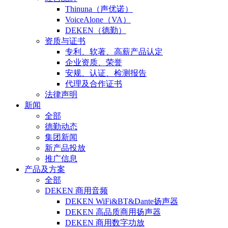
Thinuna（声优诺）
VoiceAlone（VA）
DEKEN（德勤）
资质与证书
专利、软著、高薪产品认定
企业资质、荣誉
安规、认证、检测报告
代理及合作证书
法律声明
新闻
全部
德勤动态
集团新闻
新产品投放
推广信息
产品及方案
全部
DEKEN 商用音频
DEKEN WiFi&BT&Dante扬声器
DEKEN 高品质商用扬声器
DEKEN 商用数字功放