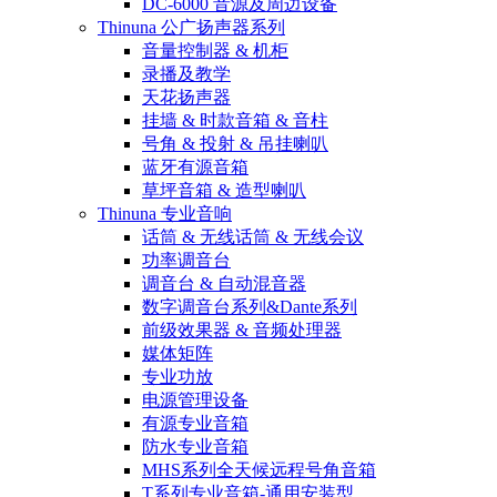
DC-6000 音源及周边设备
Thinuna 公广扬声器系列
音量控制器 & 机柜
录播及教学
天花扬声器
挂墙 & 时款音箱 & 音柱
号角 & 投射 & 吊挂喇叭
蓝牙有源音箱
草坪音箱 & 造型喇叭
Thinuna 专业音响
话筒 & 无线话筒 & 无线会议
功率调音台
调音台 & 自动混音器
数字调音台系列&Dante系列
前级效果器 & 音频处理器
媒体矩阵
专业功放
电源管理设备
有源专业音箱
防水专业音箱
MHS系列全天候远程号角音箱
T系列专业音箱-通用安装型