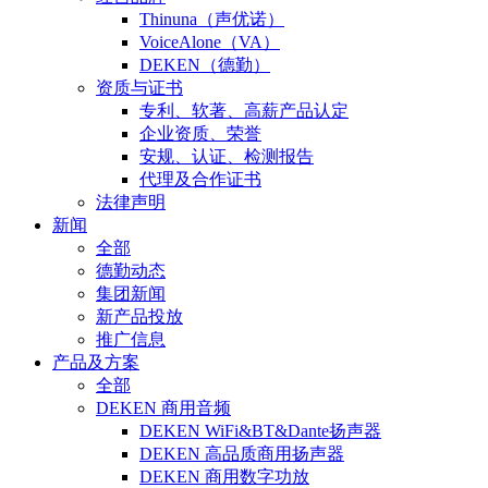
Thinuna（声优诺）
VoiceAlone（VA）
DEKEN（德勤）
资质与证书
专利、软著、高薪产品认定
企业资质、荣誉
安规、认证、检测报告
代理及合作证书
法律声明
新闻
全部
德勤动态
集团新闻
新产品投放
推广信息
产品及方案
全部
DEKEN 商用音频
DEKEN WiFi&BT&Dante扬声器
DEKEN 高品质商用扬声器
DEKEN 商用数字功放