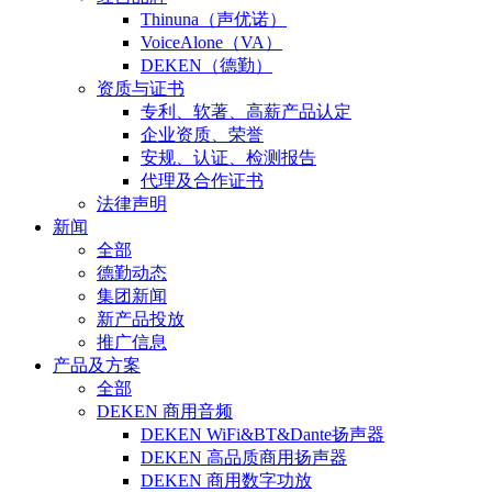
Thinuna（声优诺）
VoiceAlone（VA）
DEKEN（德勤）
资质与证书
专利、软著、高薪产品认定
企业资质、荣誉
安规、认证、检测报告
代理及合作证书
法律声明
新闻
全部
德勤动态
集团新闻
新产品投放
推广信息
产品及方案
全部
DEKEN 商用音频
DEKEN WiFi&BT&Dante扬声器
DEKEN 高品质商用扬声器
DEKEN 商用数字功放