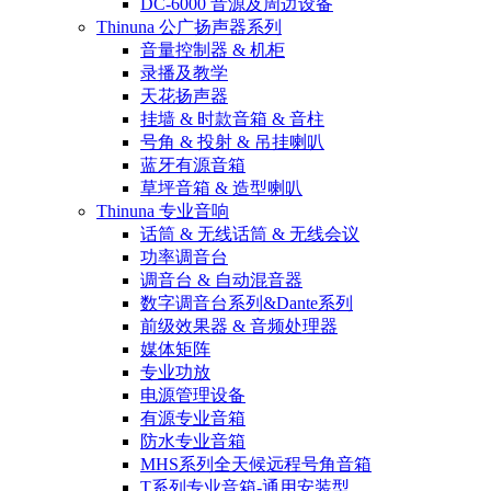
DC-6000 音源及周边设备
Thinuna 公广扬声器系列
音量控制器 & 机柜
录播及教学
天花扬声器
挂墙 & 时款音箱 & 音柱
号角 & 投射 & 吊挂喇叭
蓝牙有源音箱
草坪音箱 & 造型喇叭
Thinuna 专业音响
话筒 & 无线话筒 & 无线会议
功率调音台
调音台 & 自动混音器
数字调音台系列&Dante系列
前级效果器 & 音频处理器
媒体矩阵
专业功放
电源管理设备
有源专业音箱
防水专业音箱
MHS系列全天候远程号角音箱
T系列专业音箱-通用安装型