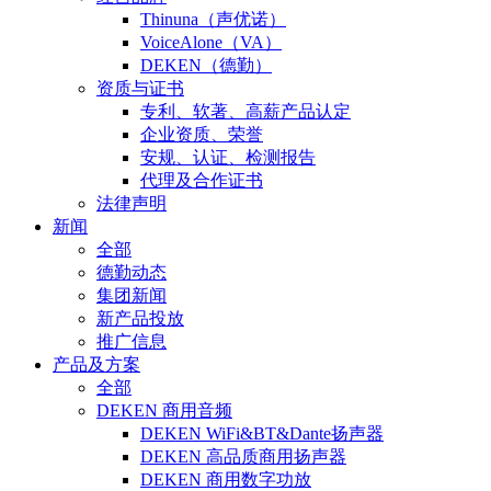
Thinuna（声优诺）
VoiceAlone（VA）
DEKEN（德勤）
资质与证书
专利、软著、高薪产品认定
企业资质、荣誉
安规、认证、检测报告
代理及合作证书
法律声明
新闻
全部
德勤动态
集团新闻
新产品投放
推广信息
产品及方案
全部
DEKEN 商用音频
DEKEN WiFi&BT&Dante扬声器
DEKEN 高品质商用扬声器
DEKEN 商用数字功放