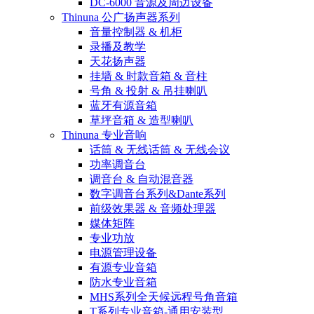
DC-6000 音源及周边设备
Thinuna 公广扬声器系列
音量控制器 & 机柜
录播及教学
天花扬声器
挂墙 & 时款音箱 & 音柱
号角 & 投射 & 吊挂喇叭
蓝牙有源音箱
草坪音箱 & 造型喇叭
Thinuna 专业音响
话筒 & 无线话筒 & 无线会议
功率调音台
调音台 & 自动混音器
数字调音台系列&Dante系列
前级效果器 & 音频处理器
媒体矩阵
专业功放
电源管理设备
有源专业音箱
防水专业音箱
MHS系列全天候远程号角音箱
T系列专业音箱-通用安装型