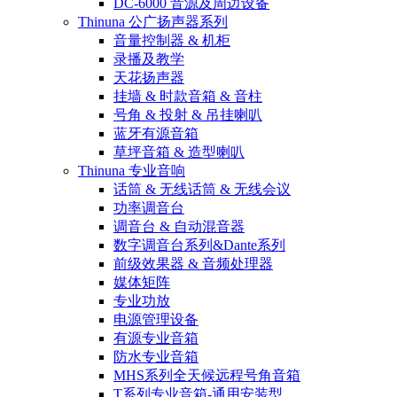
DC-6000 音源及周边设备
Thinuna 公广扬声器系列
音量控制器 & 机柜
录播及教学
天花扬声器
挂墙 & 时款音箱 & 音柱
号角 & 投射 & 吊挂喇叭
蓝牙有源音箱
草坪音箱 & 造型喇叭
Thinuna 专业音响
话筒 & 无线话筒 & 无线会议
功率调音台
调音台 & 自动混音器
数字调音台系列&Dante系列
前级效果器 & 音频处理器
媒体矩阵
专业功放
电源管理设备
有源专业音箱
防水专业音箱
MHS系列全天候远程号角音箱
T系列专业音箱-通用安装型