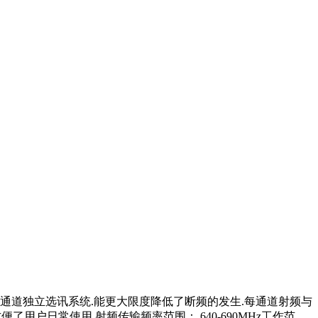
广 四通道独立选讯系统.能更大限度降低了断频的发生.每通道射频与
了用户日常使用 射频传输频率范围： 640-690MHz工作范