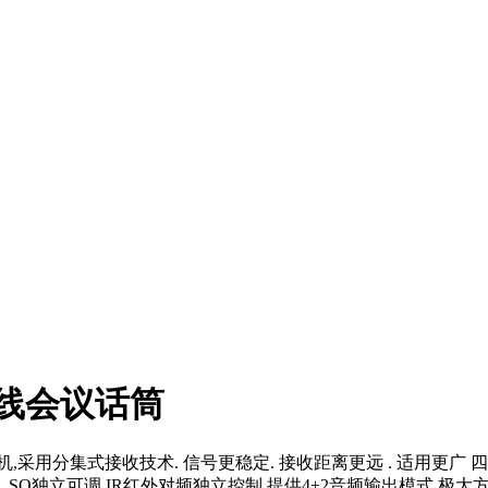
集无线会议话筒
机,采用分集式接收技术. 信号更稳定. 接收距离更远 . 适用更
SQ独立可调.IR红外对频独立控制.提供4+2音频输出模式.极大方便