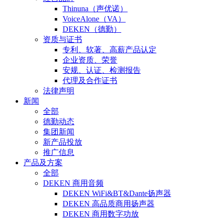
Thinuna（声优诺）
VoiceAlone（VA）
DEKEN（德勤）
资质与证书
专利、软著、高薪产品认定
企业资质、荣誉
安规、认证、检测报告
代理及合作证书
法律声明
新闻
全部
德勤动态
集团新闻
新产品投放
推广信息
产品及方案
全部
DEKEN 商用音频
DEKEN WiFi&BT&Dante扬声器
DEKEN 高品质商用扬声器
DEKEN 商用数字功放