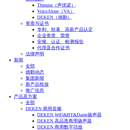
Thinuna（声优诺）
VoiceAlone（VA）
DEKEN（德勤）
资质与证书
专利、软著、高薪产品认定
企业资质、荣誉
安规、认证、检测报告
代理及合作证书
法律声明
新闻
全部
德勤动态
集团新闻
新产品投放
推广信息
产品及方案
全部
DEKEN 商用音频
DEKEN WiFi&BT&Dante扬声器
DEKEN 高品质商用扬声器
DEKEN 商用数字功放