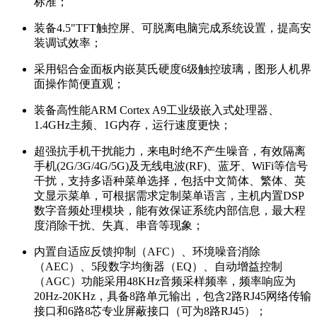
标准；
装备4.5"TFT触控屏、可脱离电脑完成系统设置，提高安
装调试效率；
采用铝合金面板内嵌莫氏硬度6级触控玻璃，图形人机界
面操作简便直观；
装备高性能ARM Cortex A9工业级嵌入式处理器、
1.4GHz主频、1G内存，运行速度更快；
超强抗手机干扰能力，来电时绝不产生噪音，有效隔离
手机(2G/3G/4G/5G)及无线电波(RF)、蓝牙、WiFi等信号
干扰，支持多语种菜单选择，包括中文简体、繁体、英
文显示菜单，可根据需求定制菜单语言，主机内置DSP
数字音频处理模块，能有效保证系统内部信息，最大程
度消除干扰、失真、串音等现象；
内置自适应反馈抑制（AFC）、环境噪音消除
（AEC）、5段数字均衡器（EQ）、自动增益控制
（AGC）功能采用48KHz音频采样频率，频率响应为
20Hz-20KHz，具备8路单元输出，包含2路RJ45网络传输
接口和6路8芯专业屏蔽接口（可为8路RJ45）；