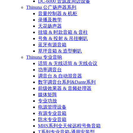
DC-6000 音源及周边设备
Thinuna 公广扬声器系列
音量控制器 & 机柜
录播及教学
天花扬声器
挂墙 & 时款音箱 & 音柱
号角 & 投射 & 吊挂喇叭
蓝牙有源音箱
草坪音箱 & 造型喇叭
Thinuna 专业音响
话筒 & 无线话筒 & 无线会议
功率调音台
调音台 & 自动混音器
数字调音台系列&Dante系列
前级效果器 & 音频处理器
媒体矩阵
专业功放
电源管理设备
有源专业音箱
防水专业音箱
MHS系列全天候远程号角音箱
T系列专业音箱-通用安装型