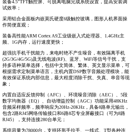
装备4.5"TFT触控屏、可脱离电脑完成系统设置，提高安装调
试效率；
采用铝合金面板内嵌莫氏硬度6级触控玻璃，图形人机界面操
作简便直观；
装备高性能ARM Cortex A9工业级嵌入式处理器、1.4GHz主
频、1G内存，运行速度更快；
超强抗手机干扰能力，来电时绝不产生噪音，有效隔离手机
(2G/3G/4G/5G)及无线电波(RF)、蓝牙、WiFi等信号干扰，支
持多语种菜单选择，包括中文简体、繁体、英文显示菜单，可
根据需求定制菜单语言，主机内置DSP数字音频处理模块，能
有效保证系统内部信息，最大程度消除干扰、失真、串音等现
象；
内置自适应反馈抑制（AFC）、环境噪音消除（AEC）、5段
数字均衡器（EQ）、自动增益控制（AGC）功能采用48KHz
音频采样频率，频率响应为20Hz-20KHz，具备8路单元输出，
包含2路RJ45网络传输接口和6路8芯专业屏蔽接口（可为8路
RJ45），支持连接280台单元；
系统容量为78000台，支持环形手拉手、一线式、T型各种连