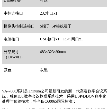
Dante模块
可选
中控连接口
232串口x1
摄像头控制连接口
S端子 5P接线端子
电脑接口
USB接口x1 RJ45网口x1
483×323×90mm
外部尺寸
（L×W×H）
颜色
灰黑
VA-7000系列是Thinuna公司最新研发的新一代高端数字会议系
统，独创IOT数字会议物联系统技术，采用DSP/DDOV数字化
处理与传输技术，符合IEC60065国际标准；