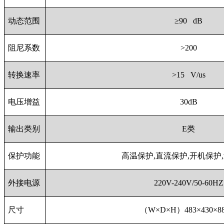
动态范围
≥90 dB
阻尼系数
>200
转换速率
>15 V/us
电压增益
30dB
输出类别
E类
保护功能
高温保护,直流保护,开机保护
外接电源
220V-240V/50-60HZ
尺寸
（W×D×H）483×430×8