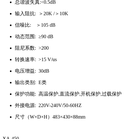
总谐波失真:<0.5dB
输入阻抗: ＞20K /＞10K
信噪比: ＞105 dB
动态范围: ≥90 dB
阻尼系数: >200
转换速率: >15 V/us
电压增益: 30dB
输出类别: E类
保护功能: 高温保护,直流保护,开机保护,过载保护
外接电源: 220V-240V/50-60HZ
尺寸（W×D×H）483×430×88mm
XA-450