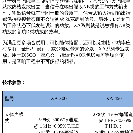
几乎所有的能量全部给信号在输出端输出，只有少部分的能量
从散热槽发散出去。当信号在输出端以AB类的工作方式输出
时，输出信号就有非同一般的音质了。信号从输入端到输出端
都保持模拟状态而不会转换成 脉宽调制信号。另外，E类专门
为工作状态下低发热设计的功放。XA系列就是说您拥有AB类
功放的音质D类功放的效率。
为满足更多场合试用，可以随你搭配，还可以定制各种功率应
有尽有，全部2U设计，减少搬运带来的劳累，XA系列专业功
放适用于DISCO、夜总会、超级卡拉OK包房厢房等场合使
用，是音响工程中不可多得的精品。
技术参数：
型号
XA-300
XA-450
立体声模
2×8欧 450W每通道
2×8欧 300W每通道,
@ 1 kHz<0.05%
式
@ 1 kHz<0.05% T.H.D.；
T.H.D.；
2×4欧 450W每通道,
2×4欧 675W每通道