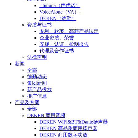
Thinuna（声优诺）
VoiceAlone（VA）
DEKEN（德勤）
资质与证书
专利、软著、高薪产品认定
企业资质、荣誉
安规、认证、检测报告
代理及合作证书
法律声明
新闻
全部
德勤动态
集团新闻
新产品投放
推广信息
产品及方案
全部
DEKEN 商用音频
DEKEN WiFi&BT&Dante扬声器
DEKEN 高品质商用扬声器
DEKEN 商用数字功放