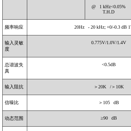
@ 1 kHz<0.05%
T.H.D
频率响应
20Hz - 20 kHz; +0/-0.3 dB
0.775V/1.0V/1.4V
输入灵敏
度
<0.5dB
总谐波失
真
输入阻抗
＞20K /＞10K
信噪比
＞105 dB
≥90 dB
动态范围