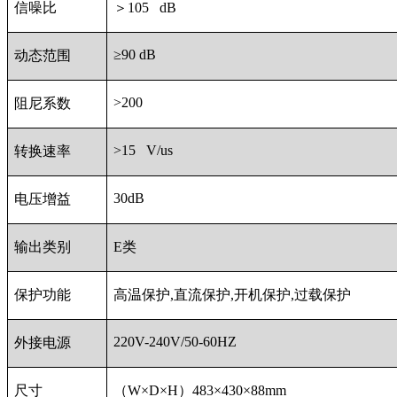
信噪比
＞105 dB
≥90 dB
动态范围
>200
阻尼系数
>15 V/us
转换速率
30dB
电压增益
输出类别
E类
保护功能
高温保护,直流保护,开机保护,过载保护
220V-240V/50-60HZ
外接电源
尺寸
（W×D×H）483×430×88mm