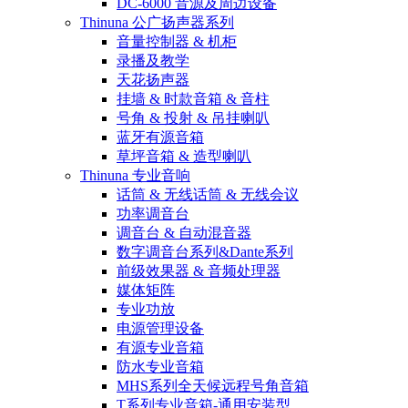
DC-6000 音源及周边设备
Thinuna 公广扬声器系列
音量控制器 & 机柜
录播及教学
天花扬声器
挂墙 & 时款音箱 & 音柱
号角 & 投射 & 吊挂喇叭
蓝牙有源音箱
草坪音箱 & 造型喇叭
Thinuna 专业音响
话筒 & 无线话筒 & 无线会议
功率调音台
调音台 & 自动混音器
数字调音台系列&Dante系列
前级效果器 & 音频处理器
媒体矩阵
专业功放
电源管理设备
有源专业音箱
防水专业音箱
MHS系列全天候远程号角音箱
T系列专业音箱-通用安装型