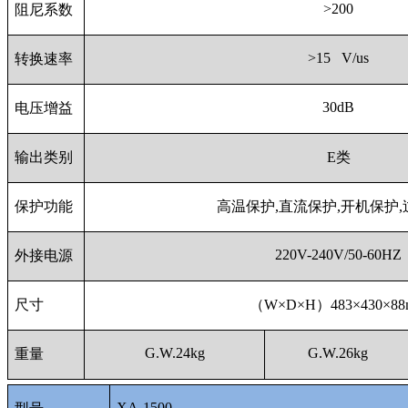
>200
阻尼系数
>15 V/us
转换速率
30dB
电压增益
输出类别
E类
保护功能
高温保护,直流保护,开机保护
220V-240V/50-60HZ
外接电源
尺寸
（W×D×H）483×430×8
G.W.24kg
G.W.26kg
重量
XA-1500