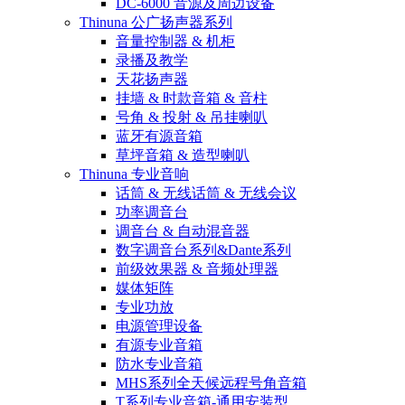
DC-6000 音源及周边设备
Thinuna 公广扬声器系列
音量控制器 & 机柜
录播及教学
天花扬声器
挂墙 & 时款音箱 & 音柱
号角 & 投射 & 吊挂喇叭
蓝牙有源音箱
草坪音箱 & 造型喇叭
Thinuna 专业音响
话筒 & 无线话筒 & 无线会议
功率调音台
调音台 & 自动混音器
数字调音台系列&Dante系列
前级效果器 & 音频处理器
媒体矩阵
专业功放
电源管理设备
有源专业音箱
防水专业音箱
MHS系列全天候远程号角音箱
T系列专业音箱-通用安装型