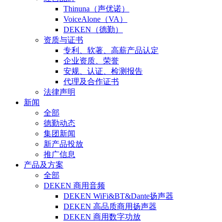
Thinuna（声优诺）
VoiceAlone（VA）
DEKEN（德勤）
资质与证书
专利、软著、高薪产品认定
企业资质、荣誉
安规、认证、检测报告
代理及合作证书
法律声明
新闻
全部
德勤动态
集团新闻
新产品投放
推广信息
产品及方案
全部
DEKEN 商用音频
DEKEN WiFi&BT&Dante扬声器
DEKEN 高品质商用扬声器
DEKEN 商用数字功放