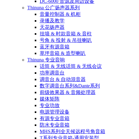
DC-6000 音源及周边设备
Thinuna 公广扬声器系列
音量控制器 & 机柜
录播及教学
天花扬声器
挂墙 & 时款音箱 & 音柱
号角 & 投射 & 吊挂喇叭
蓝牙有源音箱
草坪音箱 & 造型喇叭
Thinuna 专业音响
话筒 & 无线话筒 & 无线会议
功率调音台
调音台 & 自动混音器
数字调音台系列&Dante系列
前级效果器 & 音频处理器
媒体矩阵
专业功放
电源管理设备
有源专业音箱
防水专业音箱
MHS系列全天候远程号角音箱
T系列专业音箱-通用安装型