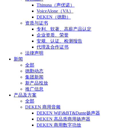
Thinuna（声优诺）
VoiceAlone（VA）
DEKEN（德勤）
资质与证书
专利、软著、高薪产品认定
企业资质、荣誉
安规、认证、检测报告
代理及合作证书
法律声明
新闻
全部
德勤动态
集团新闻
新产品投放
推广信息
产品及方案
全部
DEKEN 商用音频
DEKEN WiFi&BT&Dante扬声器
DEKEN 高品质商用扬声器
DEKEN 商用数字功放