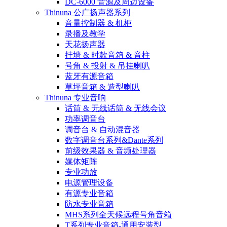
DC-6000 音源及周边设备
Thinuna 公广扬声器系列
音量控制器 & 机柜
录播及教学
天花扬声器
挂墙 & 时款音箱 & 音柱
号角 & 投射 & 吊挂喇叭
蓝牙有源音箱
草坪音箱 & 造型喇叭
Thinuna 专业音响
话筒 & 无线话筒 & 无线会议
功率调音台
调音台 & 自动混音器
数字调音台系列&Dante系列
前级效果器 & 音频处理器
媒体矩阵
专业功放
电源管理设备
有源专业音箱
防水专业音箱
MHS系列全天候远程号角音箱
T系列专业音箱-通用安装型