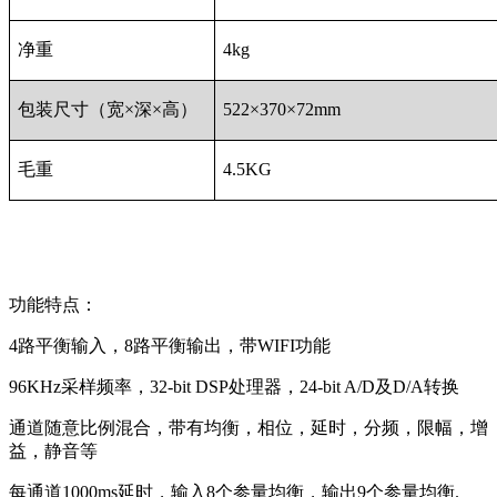
净重
4kg
包装尺寸（宽×深×高）
522×370×72mm
毛重
4.5KG
功能特点：
4路平衡输入，8路平衡输出，带WIFI功能
96KHz采样频率，32-bit DSP处理器，24-bit A/D及D/A转换
通道随意比例混合，带有均衡，相位，延时，分频，限幅，增
益，静音等
每通道1000ms延时，输入8个参量均衡，输出9个参量均衡.