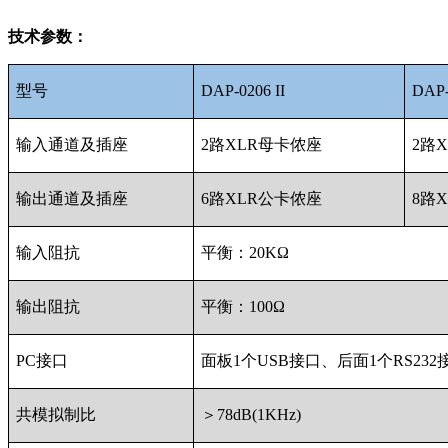
技术参数：
型号
DAP-0206 II
DAP-
输入通道及插座
2路XLR母卡侬座
2路
输出通道及插座
6路XLR公卡侬座
8路
输入阻抗
平衡：20KΩ
输出阻抗
平衡：100Ω
PC接口
面板1个USB接口、后面1个RS232接
共模拟制比
＞78dB(1KHz)