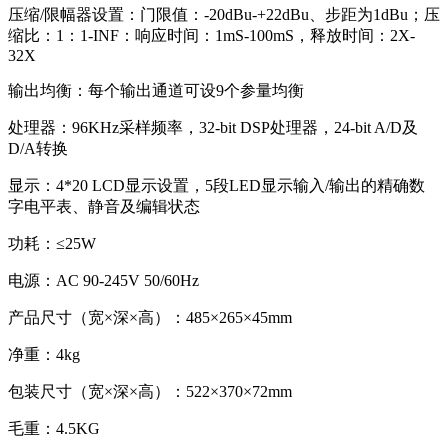
压缩/限幅器设置：门限值：-20dBu-+22dBu、步距为1dBu；压
缩比：1：1-INF：响应时间：1mS-100mS，释放时间：2X-
32X
输出均衡：每个输出通道可设9个参量均衡
处理器：96KHz采样频率，32-bit DSP处理器，24-bit A/D及
D/A转换
显示：4*20 LCD显示设置，5段LED显示输入/输出的精确数
字电平表、静音及编辑状态
功耗：≤25W
电源：AC 90-245V 50/60Hz
产品尺寸（宽×深×高）：485×265×45mm
净重：4kg
包装尺寸（宽×深×高）：522×370×72mm
毛重：4.5KG