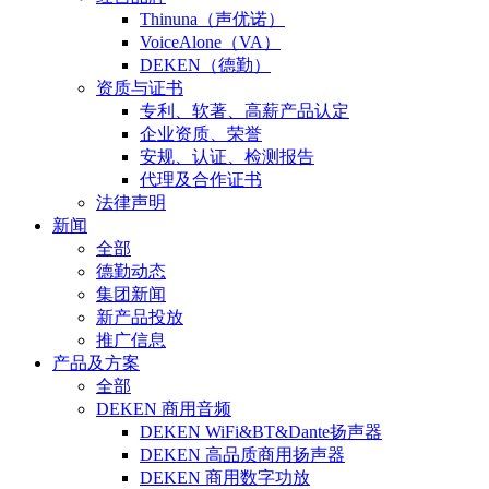
Thinuna（声优诺）
VoiceAlone（VA）
DEKEN（德勤）
资质与证书
专利、软著、高薪产品认定
企业资质、荣誉
安规、认证、检测报告
代理及合作证书
法律声明
新闻
全部
德勤动态
集团新闻
新产品投放
推广信息
产品及方案
全部
DEKEN 商用音频
DEKEN WiFi&BT&Dante扬声器
DEKEN 高品质商用扬声器
DEKEN 商用数字功放