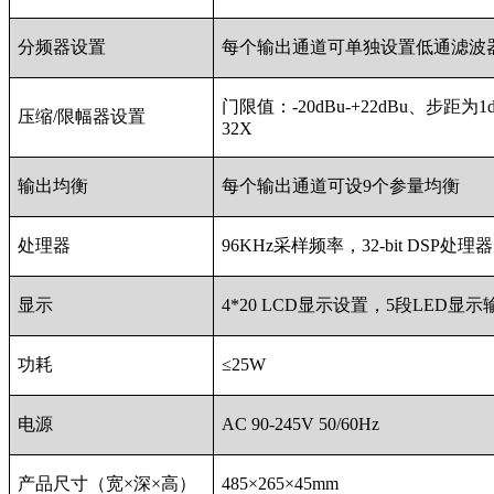
分频器设置
每个输出通道可单独设置低通滤波器
门限值：-20dBu-+22dBu、步距为
压缩/限幅器设置
32X
输出均衡
每个输出通道可设9个参量均衡
处理器
96KHz采样频率，32-bit DSP处理器，
显示
4*20 LCD显示设置，5段LED
功耗
≤25W
电源
AC 90-245V 50/60Hz
产品尺寸（宽×深×高）
485×265×45mm