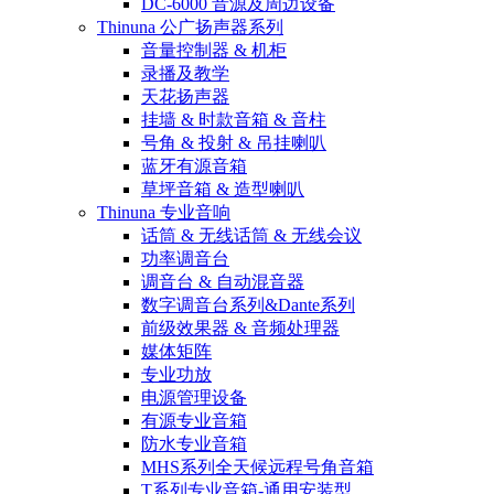
DC-6000 音源及周边设备
Thinuna 公广扬声器系列
音量控制器 & 机柜
录播及教学
天花扬声器
挂墙 & 时款音箱 & 音柱
号角 & 投射 & 吊挂喇叭
蓝牙有源音箱
草坪音箱 & 造型喇叭
Thinuna 专业音响
话筒 & 无线话筒 & 无线会议
功率调音台
调音台 & 自动混音器
数字调音台系列&Dante系列
前级效果器 & 音频处理器
媒体矩阵
专业功放
电源管理设备
有源专业音箱
防水专业音箱
MHS系列全天候远程号角音箱
T系列专业音箱-通用安装型