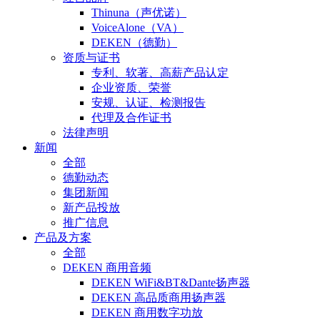
Thinuna（声优诺）
VoiceAlone（VA）
DEKEN（德勤）
资质与证书
专利、软著、高薪产品认定
企业资质、荣誉
安规、认证、检测报告
代理及合作证书
法律声明
新闻
全部
德勤动态
集团新闻
新产品投放
推广信息
产品及方案
全部
DEKEN 商用音频
DEKEN WiFi&BT&Dante扬声器
DEKEN 高品质商用扬声器
DEKEN 商用数字功放