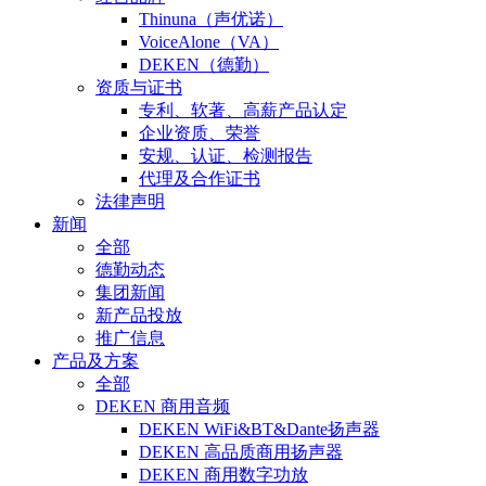
Thinuna（声优诺）
VoiceAlone（VA）
DEKEN（德勤）
资质与证书
专利、软著、高薪产品认定
企业资质、荣誉
安规、认证、检测报告
代理及合作证书
法律声明
新闻
全部
德勤动态
集团新闻
新产品投放
推广信息
产品及方案
全部
DEKEN 商用音频
DEKEN WiFi&BT&Dante扬声器
DEKEN 高品质商用扬声器
DEKEN 商用数字功放