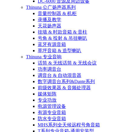
DC-6000 音源及周边设备
Thinuna 公广扬声器系列
音量控制器 & 机柜
录播及教学
天花扬声器
挂墙 & 时款音箱 & 音柱
号角 & 投射 & 吊挂喇叭
蓝牙有源音箱
草坪音箱 & 造型喇叭
Thinuna 专业音响
话筒 & 无线话筒 & 无线会议
功率调音台
调音台 & 自动混音器
数字调音台系列&Dante系列
前级效果器 & 音频处理器
媒体矩阵
专业功放
电源管理设备
有源专业音箱
防水专业音箱
MHS系列全天候远程号角音箱
T系列专业音箱-通用安装型