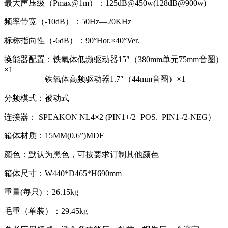
最大声压级（Pmax@1m）：125dB@450w(128dB@900w)
频率带宽（-10dB）：50Hz—20KHz
标称指向性（-6dB）：90°Hor.×40°Ver.
换能器配置：铁氧体低频驱动器15″（380mm单元75mm音圈）
×1
铁氧体高频驱动器1.7″（44mm音圈）×1
分频模式：被动式
连接器： SPEAKON NL4×2 (PIN1+/2+POS. PIN1-/2-NEG）
箱体材质：15MM(0.6”)MDF
颜色：默认为黑色，可按要求订制其他颜色
箱体尺寸：W440*D465*H690mm
重量(每只) ：26.15kg
毛重（单装）：29.45kg