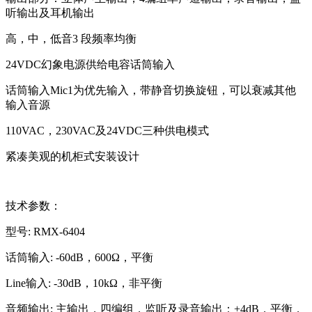
听输出及耳机输出
高，中，低音3 段频率均衡
24VDC幻象电源供给电容话筒输入
话筒输入Mic1为优先输入，带静音切换旋钮，可以衰减其他
输入音源
110VAC，230VAC及24VDC三种供电模式
紧凑美观的机柜式安装设计
技术参数：
型号: RMX-6404
话筒输入: -60dB，600Ω，平衡
Line输入: -30dB，10kΩ，非平衡
音频输出: 主输出，四编组，监听及录音输出：+4dB，平衡，