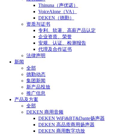
Thinuna（声优诺）
VoiceAlone（VA）
DEKEN（德勤）
资质与证书
专利、软著、高薪产品认定
企业资质、荣誉
安规、认证、检测报告
代理及合作证书
法律声明
新闻
全部
德勤动态
集团新闻
新产品投放
推广信息
产品及方案
全部
DEKEN 商用音频
DEKEN WiFi&BT&Dante扬声器
DEKEN 高品质商用扬声器
DEKEN 商用数字功放