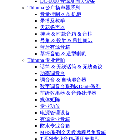
DC-6000 音源及周边设备
Thinuna 公广扬声器系列
音量控制器 & 机柜
录播及教学
天花扬声器
挂墙 & 时款音箱 & 音柱
号角 & 投射 & 吊挂喇叭
蓝牙有源音箱
草坪音箱 & 造型喇叭
Thinuna 专业音响
话筒 & 无线话筒 & 无线会议
功率调音台
调音台 & 自动混音器
数字调音台系列&Dante系列
前级效果器 & 音频处理器
媒体矩阵
专业功放
电源管理设备
有源专业音箱
防水专业音箱
MHS系列全天候远程号角音箱
T系列专业音箱-通用安装型