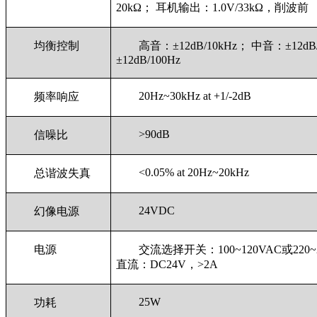
20kΩ； 耳机输出：1.0V/33kΩ，削波前
均衡控制
高音：±12dB/10kHz； 中音：±12d
±12dB/100Hz
20Hz~30kHz at +1/-2dB
频率响应
>90dB
信噪比
<0.05% at 20Hz~20kHz
总谐波失真
24VDC
幻像电源
电源
交流选择开关：100~120VAC或220~2
直流：DC24V，>2A
25W
功耗