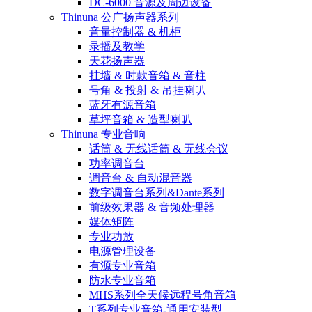
DC-6000 音源及周边设备
Thinuna 公广扬声器系列
音量控制器 & 机柜
录播及教学
天花扬声器
挂墙 & 时款音箱 & 音柱
号角 & 投射 & 吊挂喇叭
蓝牙有源音箱
草坪音箱 & 造型喇叭
Thinuna 专业音响
话筒 & 无线话筒 & 无线会议
功率调音台
调音台 & 自动混音器
数字调音台系列&Dante系列
前级效果器 & 音频处理器
媒体矩阵
专业功放
电源管理设备
有源专业音箱
防水专业音箱
MHS系列全天候远程号角音箱
T系列专业音箱-通用安装型