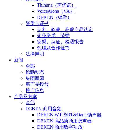
Thinuna（声优诺）
VoiceAlone（VA）
DEKEN（德勤）
资质与证书
专利、软著、高薪产品认定
企业资质、荣誉
安规、认证、检测报告
代理及合作证书
法律声明
新闻
全部
德勤动态
集团新闻
新产品投放
推广信息
产品及方案
全部
DEKEN 商用音频
DEKEN WiFi&BT&Dante扬声器
DEKEN 高品质商用扬声器
DEKEN 商用数字功放