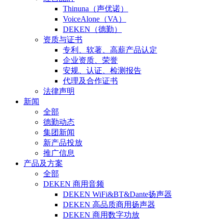
Thinuna（声优诺）
VoiceAlone（VA）
DEKEN（德勤）
资质与证书
专利、软著、高薪产品认定
企业资质、荣誉
安规、认证、检测报告
代理及合作证书
法律声明
新闻
全部
德勤动态
集团新闻
新产品投放
推广信息
产品及方案
全部
DEKEN 商用音频
DEKEN WiFi&BT&Dante扬声器
DEKEN 高品质商用扬声器
DEKEN 商用数字功放