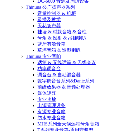
DC-6000 音源及周边设备
Thinuna 公广扬声器系列
音量控制器 & 机柜
录播及教学
天花扬声器
挂墙 & 时款音箱 & 音柱
号角 & 投射 & 吊挂喇叭
蓝牙有源音箱
草坪音箱 & 造型喇叭
Thinuna 专业音响
话筒 & 无线话筒 & 无线会议
功率调音台
调音台 & 自动混音器
数字调音台系列&Dante系列
前级效果器 & 音频处理器
媒体矩阵
专业功放
电源管理设备
有源专业音箱
防水专业音箱
MHS系列全天候远程号角音箱
T系列专业音箱-通用安装型