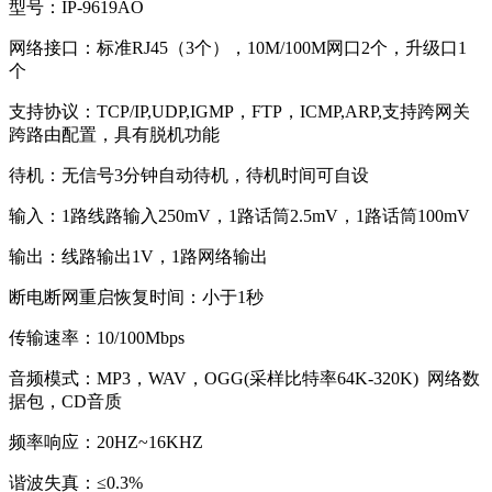
型号：IP-9619AO
网络接口：标准RJ45（3个），10M/100M网口2个，升级口1
个
支持协议：TCP/IP,UDP,IGMP，FTP，ICMP,ARP,支持跨网关
跨路由配置，具有脱机功能
待机：无信号3分钟自动待机，待机时间可自设
输入：1路线路输入250mV，1路话筒2.5mV，1路话筒100mV
输出：线路输出1V，1路网络输出
断电断网重启恢复时间：小于1秒
传输速率：10/100Mbps
音频模式：MP3，WAV，OGG(采样比特率64K-320K) 网络数
据包，CD音质
频率响应：20HZ~16KHZ
谐波失真：≤0.3%