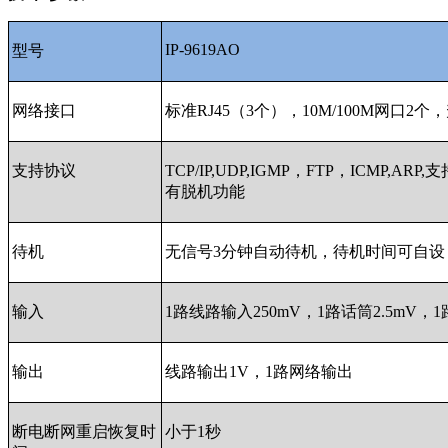
IP-9619AO
型号
网络接口
标准RJ45（3个），10M/100M网口2个
支持协议
TCP/IP,UDP,IGMP，FTP，ICMP,
有脱机功能
待机
无信号3分钟自动待机，待机时间可自设
输入
1路线路输入250mV，1路话筒2.5mV，1
输出
线路输出1V，1路网络输出
断电断网重启恢复时
小于1秒